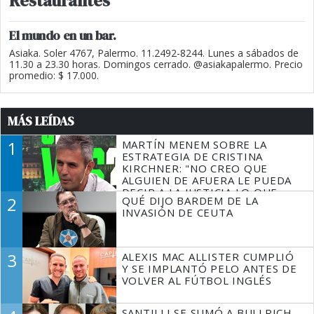
Restaurantes
El mundo en un bar.
Asiaka. Soler 4767, Palermo. 11.2492-8244. Lunes a sábados de
11.30 a 23.30 horas. Domingos cerrado. @asiakapalermo. Precio
promedio: $ 17.000.
MÁS LEÍDAS
1
MARTÍN MENEM SOBRE LA
ESTRATEGIA DE CRISTINA
KIRCHNER: "NO CREO QUE
ALGUIEN DE AFUERA LE PUEDA
DECIR A LA JUSTICIA LO QUE
2
QUÉ DIJO BARDEM DE LA
TIENE QUE HACER"
INVASIÓN DE CEUTA
3
ALEXIS MAC ALLISTER CUMPLIÓ
Y SE IMPLANTÓ PELO ANTES DE
VOLVER AL FÚTBOL INGLÉS
SANTILLI SE SUMÓ A BULLRICH