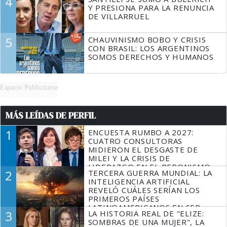
4
Y PRESIONA PARA LA RENUNCIA
DE VILLARRUEL
5
CHAUVINISMO BOBO Y CRISIS
CON BRASIL: LOS ARGENTINOS
SOMOS DERECHOS Y HUMANOS
Espacio Publicitario
MÁS LEÍDAS DE PERFIL
1
ENCUESTA RUMBO A 2027:
CUATRO CONSULTORAS
MIDIERON EL DESGASTE DE
MILEI Y LA CRISIS DE
LIDERAZGO EN EL PERONISMO
2
TERCERA GUERRA MUNDIAL: LA
INTELIGENCIA ARTIFICIAL
REVELÓ CUÁLES SERÍAN LOS
PRIMEROS PAÍSES
LATINOAMERICANOS EN SER
3
LA HISTORIA REAL DE "ELIZE:
DERROTADOS
SOMBRAS DE UNA MUJER", LA