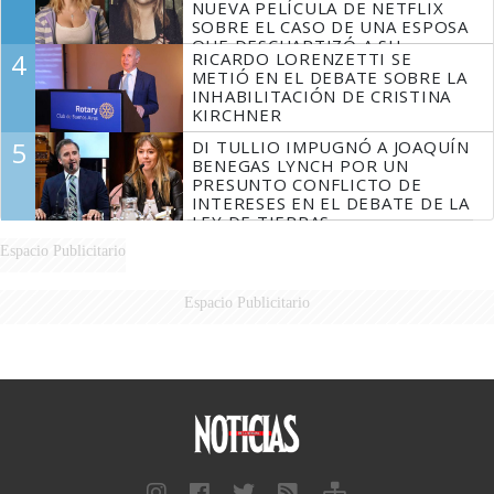
NUEVA PELÍCULA DE NETFLIX
SOBRE EL CASO DE UNA ESPOSA
QUE DESCUARTIZÓ A SU
4
RICARDO LORENZETTI SE
MARIDO
METIÓ EN EL DEBATE SOBRE LA
INHABILITACIÓN DE CRISTINA
KIRCHNER
5
DI TULLIO IMPUGNÓ A JOAQUÍN
BENEGAS LYNCH POR UN
PRESUNTO CONFLICTO DE
INTERESES EN EL DEBATE DE LA
LEY DE TIERRAS
Espacio Publicitario
Espacio Publicitario