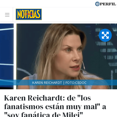
KAREN REICHARDT | FOTO:CEDOC
Karen Reichardt: de "los
fanatismos están muy mal" a
"soy fanática de Milei"