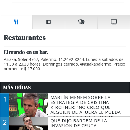
Restaurantes
El mundo en un bar.
Asiaka. Soler 4767, Palermo. 11.2492-8244. Lunes a sábados de
11.30 a 23.30 horas. Domingos cerrado. @asiakapalermo. Precio
promedio: $ 17.000.
MÁS LEÍDAS
1
MARTÍN MENEM SOBRE LA
ESTRATEGIA DE CRISTINA
KIRCHNER: "NO CREO QUE
ALGUIEN DE AFUERA LE PUEDA
DECIR A LA JUSTICIA LO QUE
2
QUÉ DIJO BARDEM DE LA
TIENE QUE HACER"
INVASIÓN DE CEUTA