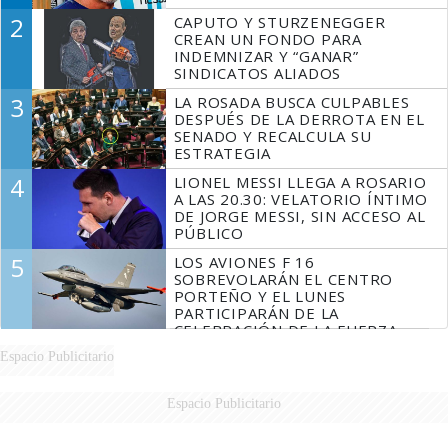
2
CAPUTO Y STURZENEGGER
CREAN UN FONDO PARA
INDEMNIZAR Y “GANAR”
SINDICATOS ALIADOS
3
LA ROSADA BUSCA CULPABLES
DESPUÉS DE LA DERROTA EN EL
SENADO Y RECALCULA SU
ESTRATEGIA
4
LIONEL MESSI LLEGA A ROSARIO
A LAS 20.30: VELATORIO ÍNTIMO
DE JORGE MESSI, SIN ACCESO AL
PÚBLICO
5
LOS AVIONES F 16
SOBREVOLARÁN EL CENTRO
PORTEÑO Y EL LUNES
PARTICIPARÁN DE LA
CELEBRACIÓN DE LA FUERZA
AÉREA
Espacio Publicitario
Espacio Publicitario