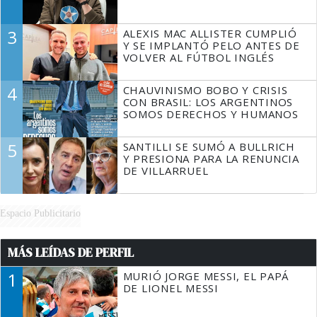
3
ALEXIS MAC ALLISTER CUMPLIÓ
Y SE IMPLANTÓ PELO ANTES DE
VOLVER AL FÚTBOL INGLÉS
4
CHAUVINISMO BOBO Y CRISIS
CON BRASIL: LOS ARGENTINOS
SOMOS DERECHOS Y HUMANOS
5
SANTILLI SE SUMÓ A BULLRICH
Y PRESIONA PARA LA RENUNCIA
DE VILLARRUEL
Espacio Publicitario
MÁS LEÍDAS DE PERFIL
1
MURIÓ JORGE MESSI, EL PAPÁ
DE LIONEL MESSI