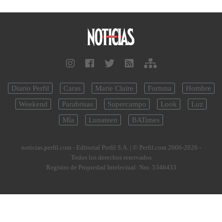
Diario Perfil
Caras
Marie Claire
Fortuna
Hombre
Weekend
Parabrisas
Supercampo
Look
Luz
Mía
Lunateen
BATimes
noticias.perfil.com - Editorial Perfil S.A.
| © Perfil.com 2006-2026 -
Todos los derechos reservados
Registro de Propiedad Intelectual: Nro. 5346433