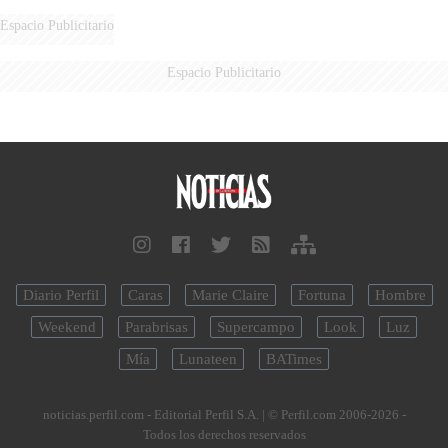
Espacio Publicitario
Espacio Publicitario
Diario Perfil
Caras
Marie Claire
Fortuna
Hombre
Weekend
Parabrisas
Supercampo
Look
Luz
Mía
Lunateen
BATimes
noticias.perfil.com - Editorial Perfil S.A.
| © Perfil.com 2006-2026 -
Todos los derechos reservados