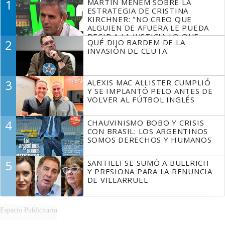
1
MARTÍN MENEM SOBRE LA
ESTRATEGIA DE CRISTINA
KIRCHNER: "NO CREO QUE
ALGUIEN DE AFUERA LE PUEDA
DECIR A LA JUSTICIA LO QUE
2
QUÉ DIJO BARDEM DE LA
TIENE QUE HACER"
INVASIÓN DE CEUTA
3
ALEXIS MAC ALLISTER CUMPLIÓ
Y SE IMPLANTÓ PELO ANTES DE
VOLVER AL FÚTBOL INGLÉS
4
CHAUVINISMO BOBO Y CRISIS
CON BRASIL: LOS ARGENTINOS
SOMOS DERECHOS Y HUMANOS
5
SANTILLI SE SUMÓ A BULLRICH
Y PRESIONA PARA LA RENUNCIA
DE VILLARRUEL
Espacio Publicitario