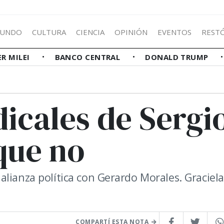
UNDO
CULTURA
CIENCIA
OPINIÓN
EVENTOS
REST
ER MILEI
BANCO CENTRAL
DONALD TRUMP
icales de Sergi
 que no
lianza política con Gerardo Morales. Graciela
COMPARTÍ ESTA NOTA