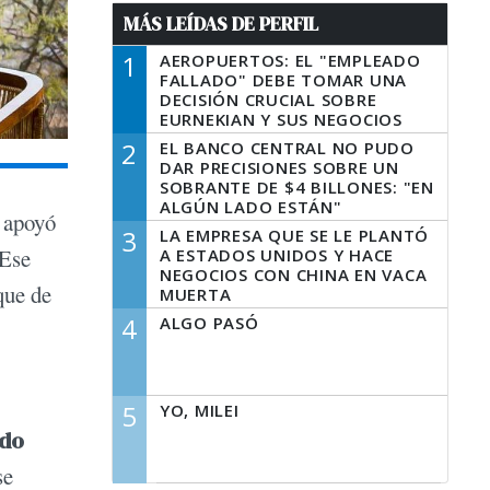
MÁS LEÍDAS DE PERFIL
1
AEROPUERTOS: EL "EMPLEADO
FALLADO" DEBE TOMAR UNA
DECISIÓN CRUCIAL SOBRE
EURNEKIAN Y SUS NEGOCIOS
2
EL BANCO CENTRAL NO PUDO
DAR PRECISIONES SOBRE UN
SOBRANTE DE $4 BILLONES: "EN
ALGÚN LADO ESTÁN"
l apoyó
3
LA EMPRESA QUE SE LE PLANTÓ
 Ese
A ESTADOS UNIDOS Y HACE
NEGOCIOS CON CHINA EN VACA
que de
MUERTA
4
ALGO PASÓ
5
YO, MILEI
ndo
se