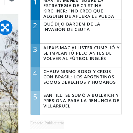
1
MARTÍN MENEM SOBRE LA
ESTRATEGIA DE CRISTINA
KIRCHNER: "NO CREO QUE
ALGUIEN DE AFUERA LE PUEDA
DECIR A LA JUSTICIA LO QUE
2
QUÉ DIJO BARDEM DE LA
TIENE QUE HACER"
INVASIÓN DE CEUTA
3
ALEXIS MAC ALLISTER CUMPLIÓ Y
SE IMPLANTÓ PELO ANTES DE
VOLVER AL FÚTBOL INGLÉS
4
CHAUVINISMO BOBO Y CRISIS
CON BRASIL: LOS ARGENTINOS
SOMOS DERECHOS Y HUMANOS
5
SANTILLI SE SUMÓ A BULLRICH Y
PRESIONA PARA LA RENUNCIA DE
VILLARRUEL
Espacio Publicitario