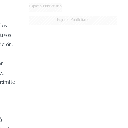
Espacio Publicitario
Espacio Publicitario
dos
tivos
ición.
s
ar
el
trámite
ó