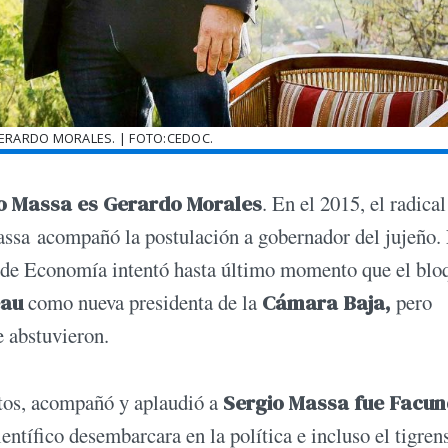
ERARDO MORALES. | FOTO:CEDOC.
o Massa es Gerardo Morales
. En el 2015, el radica
Massa acompañó la postulación a gobernador del jujeño.
ro de Economía intentó hasta último momento que el blo
eau
como nueva presidenta de la
Cámara Baja,
pero
e abstuvieron.
ltos, acompañó y aplaudió a
Sergio Massa fue Facu
ientífico desembarcara en la política e incluso el tigren