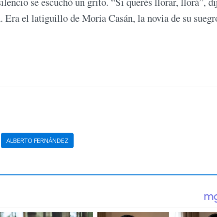
ilencio se escuchó un grito. “Si querés llorar, llorá”, di
 Era el latiguillo de Moria Casán, la novia de su suegr
ALBERTO FERNÁNDEZ