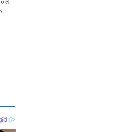
jo el
o,