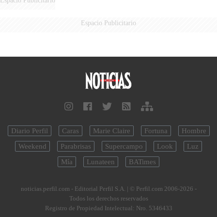
Espacio Publicitario
Diario Perfil
Caras
Marie Claire
Fortuna
Hombre
Weekend
Parabrisas
Supercampo
Look
Luz
Mía
Lunateen
BATimes
noticias.perfil.com - Editorial Perfil S.A.
| © Perfil.com 2006-2026 -
Todos los derechos reservados
Registro de Propiedad Intelectual: Nro. 5346433