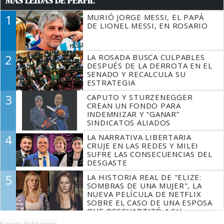
MÁS LEÍDAS DE PERFIL
1
MURIÓ JORGE MESSI, EL PAPÁ
DE LIONEL MESSI, EN ROSARIO
2
LA ROSADA BUSCA CULPABLES
DESPUÉS DE LA DERROTA EN EL
SENADO Y RECALCULA SU
ESTRATEGIA
3
CAPUTO Y STURZENEGGER
CREAN UN FONDO PARA
INDEMNIZAR Y “GANAR”
SINDICATOS ALIADOS
4
LA NARRATIVA LIBERTARIA
CRUJE EN LAS REDES Y MILEI
SUFRE LAS CONSECUENCIAS DEL
DESGASTE
5
LA HISTORIA REAL DE "ELIZE:
SOMBRAS DE UNA MUJER", LA
NUEVA PELÍCULA DE NETFLIX
SOBRE EL CASO DE UNA ESPOSA
QUE DESCUARTIZÓ A SU
MARIDO
Espacio Publicitario