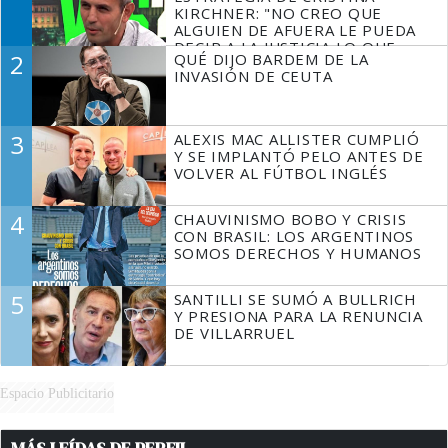
KIRCHNER: "NO CREO QUE
ALGUIEN DE AFUERA LE PUEDA
DECIR A LA JUSTICIA LO QUE
2
QUÉ DIJO BARDEM DE LA
TIENE QUE HACER"
INVASIÓN DE CEUTA
3
ALEXIS MAC ALLISTER CUMPLIÓ
Y SE IMPLANTÓ PELO ANTES DE
VOLVER AL FÚTBOL INGLÉS
4
CHAUVINISMO BOBO Y CRISIS
CON BRASIL: LOS ARGENTINOS
SOMOS DERECHOS Y HUMANOS
5
SANTILLI SE SUMÓ A BULLRICH
Y PRESIONA PARA LA RENUNCIA
DE VILLARRUEL
Espacio Publicitario