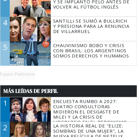
Y SE IMPLANTÓ PELO ANTES DE
VOLVER AL FÚTBOL INGLÉS
4
SANTILLI SE SUMÓ A BULLRICH
Y PRESIONA PARA LA RENUNCIA
DE VILLARRUEL
5
CHAUVINISMO BOBO Y CRISIS
CON BRASIL: LOS ARGENTINOS
SOMOS DERECHOS Y HUMANOS
Espacio Publicitario
MÁS LEÍDAS DE PERFIL
1
ENCUESTA RUMBO A 2027:
CUATRO CONSULTORAS
MIDIERON EL DESGASTE DE
MILEI Y LA CRISIS DE
LIDERAZGO EN EL PERONISMO
2
LA HISTORIA REAL DE "ELIZE:
SOMBRAS DE UNA MUJER", LA
NUEVA PELÍCULA DE NETFLIX