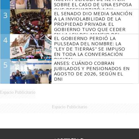
SOBRE EL CASO DE UNA ESPOSA
QUE DESCUARTIZÓ A SU
3
EL SENADO DIO MEDIA SANCIÓN
MARIDO
A LA INVIOLABILIDAD DE LA
PROPIEDAD PRIVADA: EL
GOBIERNO TUVO QUE CEDER
EN LA LEY DEL MANEJO DEL
4
EL GOBIERNO PERDIÓ LA
FUEGO
PULSEADA DEL NOMBRE: LA
"LEY DE TIERRAS" SE IMPUSO
EN TODA LA CONVERSACIÓN
DIGITAL
5
ANSES: CUÁNDO COBRAN
JUBILADOS Y PENSIONADOS EN
AGOSTO DE 2026, SEGÚN EL
DNI
Espacio Publicitario
Espacio Publicitario