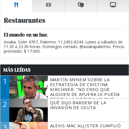
Restaurantes
El mundo en un bar.
Asiaka. Soler 4767, Palermo. 11.2492-8244. Lunes a sábados de
11.30 a 23.30 horas. Domingos cerrado. @asiakapalermo. Precio
promedio: $ 17.000.
MÁS LEÍDAS
1
MARTÍN MENEM SOBRE LA
ESTRATEGIA DE CRISTINA
KIRCHNER: "NO CREO QUE
ALGUIEN DE AFUERA LE PUEDA
DECIR A LA JUSTICIA LO QUE
2
QUÉ DIJO BARDEM DE LA
TIENE QUE HACER"
INVASIÓN DE CEUTA
3
ALEXIS MAC ALLISTER CUMPLIÓ