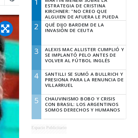
1
MARTÍN MENEM SOBRE LA
ESTRATEGIA DE CRISTINA
KIRCHNER: "NO CREO QUE
ALGUIEN DE AFUERA LE PUEDA
DECIR A LA JUSTICIA LO QUE
2
QUÉ DIJO BARDEM DE LA
TIENE QUE HACER"
INVASIÓN DE CEUTA
3
ALEXIS MAC ALLISTER CUMPLIÓ Y
SE IMPLANTÓ PELO ANTES DE
VOLVER AL FÚTBOL INGLÉS
4
SANTILLI SE SUMÓ A BULLRICH Y
PRESIONA PARA LA RENUNCIA DE
VILLARRUEL
5
CHAUVINISMO BOBO Y CRISIS
CON BRASIL: LOS ARGENTINOS
SOMOS DERECHOS Y HUMANOS
Espacio Publicitario