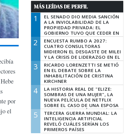
MÁS LEÍDAS DE PERFIL
1
EL SENADO DIO MEDIA SANCIÓN
A LA INVIOLABILIDAD DE LA
PROPIEDAD PRIVADA: EL
GOBIERNO TUVO QUE CEDER EN
LA LEY DEL MANEJO DEL FUEGO
2
ENCUESTA RUMBO A 2027:
CUATRO CONSULTORAS
MIDIERON EL DESGASTE DE MILEI
Y LA CRISIS DE LIDERAZGO EN EL
ecibía
PERONISMO
3
RICARDO LORENZETTI SE METIÓ
ectores
EN EL DEBATE SOBRE LA
INHABILITACIÓN DE CRISTINA
, Hebe
KIRCHNER
4
LA HISTORIA REAL DE "ELIZE:
as
SOMBRAS DE UNA MUJER", LA
NUEVA PELÍCULA DE NETFLIX
nte por
SOBRE EL CASO DE UNA ESPOSA
jo el
QUE DESCUARTIZÓ A SU
5
TERCERA GUERRA MUNDIAL: LA
MARIDO
INTELIGENCIA ARTIFICIAL
REVELÓ CUÁLES SERÍAN LOS
PRIMEROS PAÍSES
LATINOAMERICANOS EN SER