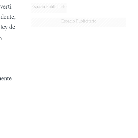
verti
DERROTADOS
Espacio Publicitario
dente,
Espacio Publicitario
 ley de
,
mente
.