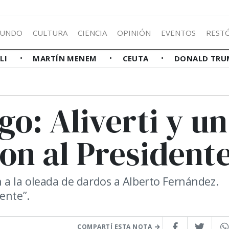
UNDO
CULTURA
CIENCIA
OPINIÓN
EVENTOS
REST
LLI
MARTÍN MENEM
CEUTA
DONALD TRU
o: Aliverti y un
ron al President
 a la oleada de dardos a Alberto Fernández.
ente”.
COMPARTÍ ESTA NOTA