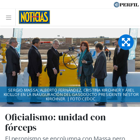
SERGIO MASSA, ALBERTO FERNÁNDEZ, CRISTINA KIRCHNER Y ÁXEL
KICILLOF EN LA INAUGURACIÓN DEL GASODUCTO PRESIDENTE NÉSTOR
KIRCHNER. | FOTO:CEDOC.
Oficialismo: unidad con
fórceps
El peronismo se encolumna con Massa pero