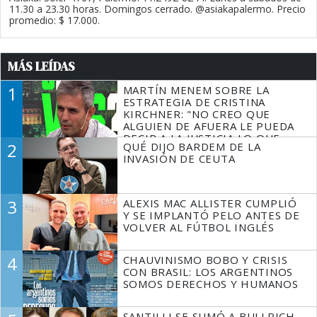
11.30 a 23.30 horas. Domingos cerrado. @asiakapalermo. Precio
promedio: $ 17.000.
MÁS LEÍDAS
1
MARTÍN MENEM SOBRE LA
ESTRATEGIA DE CRISTINA
KIRCHNER: "NO CREO QUE
ALGUIEN DE AFUERA LE PUEDA
DECIR A LA JUSTICIA LO QUE
2
QUÉ DIJO BARDEM DE LA
TIENE QUE HACER"
INVASIÓN DE CEUTA
3
ALEXIS MAC ALLISTER CUMPLIÓ
Y SE IMPLANTÓ PELO ANTES DE
VOLVER AL FÚTBOL INGLÉS
4
CHAUVINISMO BOBO Y CRISIS
CON BRASIL: LOS ARGENTINOS
SOMOS DERECHOS Y HUMANOS
SANTILLI SE SUMÓ A BULLRICH