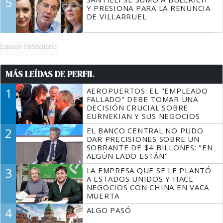
5
Y PRESIONA PARA LA RENUNCIA
DE VILLARRUEL
Espacio Publicitario
MÁS LEÍDAS DE PERFIL
1
AEROPUERTOS: EL "EMPLEADO
FALLADO" DEBE TOMAR UNA
DECISIÓN CRUCIAL SOBRE
EURNEKIAN Y SUS NEGOCIOS
2
EL BANCO CENTRAL NO PUDO
DAR PRECISIONES SOBRE UN
SOBRANTE DE $4 BILLONES: "EN
ALGÚN LADO ESTÁN"
3
LA EMPRESA QUE SE LE PLANTÓ
A ESTADOS UNIDOS Y HACE
NEGOCIOS CON CHINA EN VACA
MUERTA
4
ALGO PASÓ