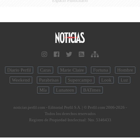
Espacio Publicitario
Diario Perfil
Caras
Marie Claire
Fortuna
Hombre
Weekend
Parabrisas
Supercampo
Look
Luz
Mía
Lunateen
BATimes
noticias.perfil.com - Editorial Perfil S.A.
| © Perfil.com 2006-2026 -
Todos los derechos reservados
Registro de Propiedad Intelectual: Nro. 5346433