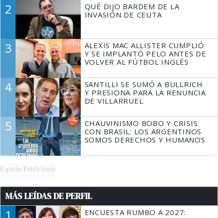
DECIR A LA JUSTICIA LO QUE
2
QUÉ DIJO BARDEM DE LA
TIENE QUE HACER"
INVASIÓN DE CEUTA
3
ALEXIS MAC ALLISTER CUMPLIÓ
Y SE IMPLANTÓ PELO ANTES DE
VOLVER AL FÚTBOL INGLÉS
4
SANTILLI SE SUMÓ A BULLRICH
Y PRESIONA PARA LA RENUNCIA
DE VILLARRUEL
5
CHAUVINISMO BOBO Y CRISIS
CON BRASIL: LOS ARGENTINOS
SOMOS DERECHOS Y HUMANOS
Espacio Publicitario
MÁS LEÍDAS DE PERFIL
1
ENCUESTA RUMBO A 2027: