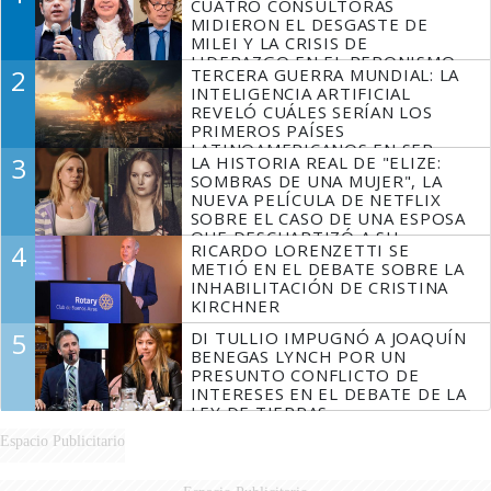
CUATRO CONSULTORAS
MIDIERON EL DESGASTE DE
MILEI Y LA CRISIS DE
LIDERAZGO EN EL PERONISMO
2
TERCERA GUERRA MUNDIAL: LA
INTELIGENCIA ARTIFICIAL
REVELÓ CUÁLES SERÍAN LOS
PRIMEROS PAÍSES
LATINOAMERICANOS EN SER
3
LA HISTORIA REAL DE "ELIZE:
DERROTADOS
SOMBRAS DE UNA MUJER", LA
NUEVA PELÍCULA DE NETFLIX
SOBRE EL CASO DE UNA ESPOSA
QUE DESCUARTIZÓ A SU
4
RICARDO LORENZETTI SE
MARIDO
METIÓ EN EL DEBATE SOBRE LA
INHABILITACIÓN DE CRISTINA
KIRCHNER
5
DI TULLIO IMPUGNÓ A JOAQUÍN
BENEGAS LYNCH POR UN
PRESUNTO CONFLICTO DE
INTERESES EN EL DEBATE DE LA
LEY DE TIERRAS
Espacio Publicitario