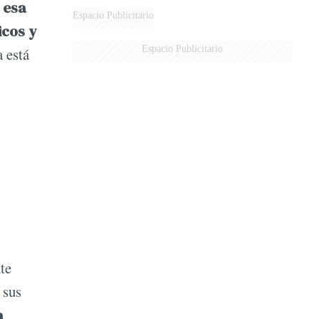
 esa
MARIDO
Espacio Publicitario
cos y
Espacio Publicitario
 está
te
 sus
a