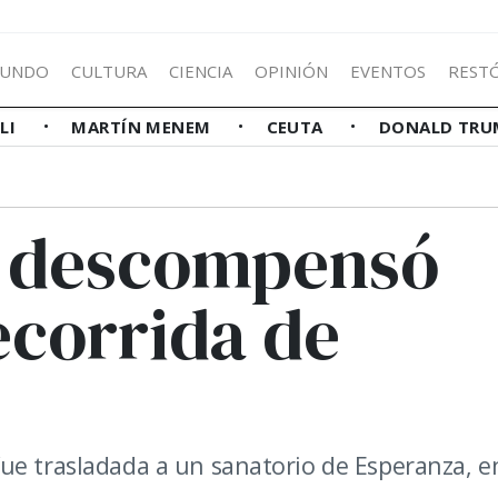
UNDO
CULTURA
CIENCIA
OPINIÓN
EVENTOS
REST
LLI
MARTÍN MENEM
CEUTA
DONALD TRU
se descompensó
ecorrida de
ue trasladada a un sanatorio de Esperanza, e