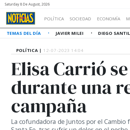
Saturday 8 De August, 2026
POLÍTICA
SOCIEDAD
ECONOMÍA
M
TEMAS DEL DÍA
JAVIER MILEI
DIEGO SANTI
POLÍTICA |
12-07-2023 14:04
Elisa Carrió 
durante una r
campaña
La cofundadora de Juntos por el Cambio f
Santa Fe, tras sufrir un dolor en el pecho.