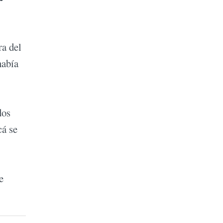
ra del
había
dos
cá se
e