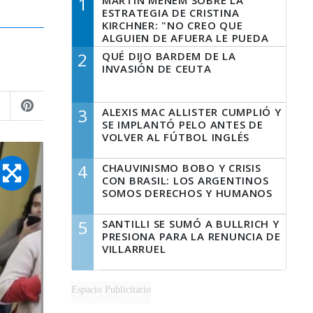
1
MARTÍN MENEM SOBRE LA
ESTRATEGIA DE CRISTINA
KIRCHNER: "NO CREO QUE
ALGUIEN DE AFUERA LE PUEDA
DECIR A LA JUSTICIA LO QUE
2
QUÉ DIJO BARDEM DE LA
TIENE QUE HACER"
INVASIÓN DE CEUTA
3
ALEXIS MAC ALLISTER CUMPLIÓ Y
SE IMPLANTÓ PELO ANTES DE
VOLVER AL FÚTBOL INGLÉS
4
CHAUVINISMO BOBO Y CRISIS
CON BRASIL: LOS ARGENTINOS
SOMOS DERECHOS Y HUMANOS
5
SANTILLI SE SUMÓ A BULLRICH Y
PRESIONA PARA LA RENUNCIA DE
VILLARRUEL
Espacio Publicitario