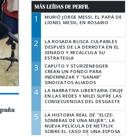
MÁS LEÍDAS DE PERFIL
1
MURIÓ JORGE MESSI, EL PAPÁ DE
LIONEL MESSI, EN ROSARIO
2
LA ROSADA BUSCA CULPABLES
DESPUÉS DE LA DERROTA EN EL
SENADO Y RECALCULA SU
ESTRATEGIA
3
CAPUTO Y STURZENEGGER
CREAN UN FONDO PARA
INDEMNIZAR Y “GANAR”
SINDICATOS ALIADOS
4
LA NARRATIVA LIBERTARIA CRUJE
EN LAS REDES Y MILEI SUFRE LAS
CONSECUENCIAS DEL DESGASTE
mpaña
5
LA HISTORIA REAL DE "ELIZE:
.
SOMBRAS DE UNA MUJER", LA
NUEVA PELÍCULA DE NETFLIX
SOBRE EL CASO DE UNA ESPOSA
QUE DESCUARTIZÓ A SU