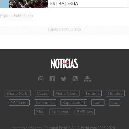
ESTRATEGIA
Espacio Publicitario
Espacio Publicitario
Diario Perfil
Caras
Marie Claire
Fortuna
Hombre
Weekend
Parabrisas
Supercampo
Look
Luz
Mía
Lunateen
BATimes
noticias.perfil.com - Editorial Perfil S.A.
| © Perfil.com 2006-2026 -