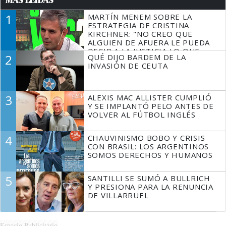
MÁS LEÍDAS
1
MARTÍN MENEM SOBRE LA
ESTRATEGIA DE CRISTINA
KIRCHNER: "NO CREO QUE
ALGUIEN DE AFUERA LE PUEDA
DECIR A LA JUSTICIA LO QUE
2
QUÉ DIJO BARDEM DE LA
TIENE QUE HACER"
INVASIÓN DE CEUTA
3
ALEXIS MAC ALLISTER CUMPLIÓ
Y SE IMPLANTÓ PELO ANTES DE
VOLVER AL FÚTBOL INGLÉS
4
CHAUVINISMO BOBO Y CRISIS
CON BRASIL: LOS ARGENTINOS
SOMOS DERECHOS Y HUMANOS
5
SANTILLI SE SUMÓ A BULLRICH
Y PRESIONA PARA LA RENUNCIA
DE VILLARRUEL
Espacio Publicitario