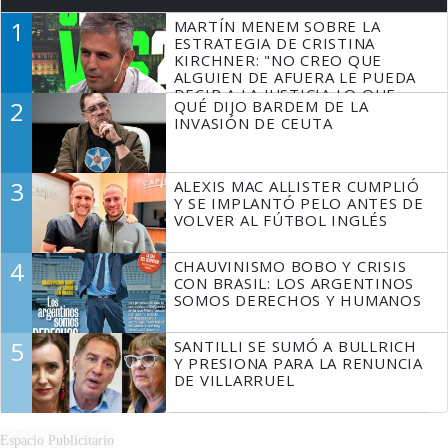
1
MARTÍN MENEM SOBRE LA
ESTRATEGIA DE CRISTINA
KIRCHNER: "NO CREO QUE
ALGUIEN DE AFUERA LE PUEDA
DECIR A LA JUSTICIA LO QUE
2
QUÉ DIJO BARDEM DE LA
TIENE QUE HACER"
INVASIÓN DE CEUTA
3
ALEXIS MAC ALLISTER CUMPLIÓ
Y SE IMPLANTÓ PELO ANTES DE
VOLVER AL FÚTBOL INGLÉS
4
CHAUVINISMO BOBO Y CRISIS
CON BRASIL: LOS ARGENTINOS
SOMOS DERECHOS Y HUMANOS
5
SANTILLI SE SUMÓ A BULLRICH
Y PRESIONA PARA LA RENUNCIA
DE VILLARRUEL
Espacio Publicitario