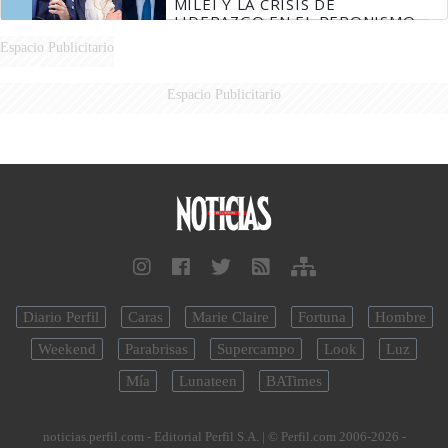
MILEI Y LA CRISIS DE
LIDERAZGO EN EL PERONISMO
Espacio Publicitario
Espacio Publicitario
Diario Perfil
Caras
Marie Claire
Fortuna
Hombre
Weekend
Parabrisas
Supercampo
Look
Luz
Mía
Lunateen
BATimes
noticias.perfil.com - Editorial Perfil S.A.
| © Perfil.com 2006-2026 -