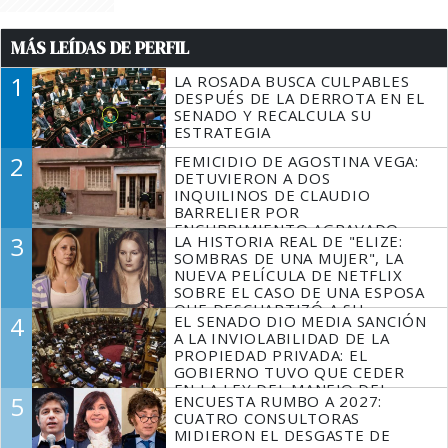
MÁS LEÍDAS DE PERFIL
1
LA ROSADA BUSCA CULPABLES
DESPUÉS DE LA DERROTA EN EL
SENADO Y RECALCULA SU
ESTRATEGIA
2
FEMICIDIO DE AGOSTINA VEGA:
DETUVIERON A DOS
INQUILINOS DE CLAUDIO
BARRELIER POR
ENCUBRIMIENTO AGRAVADO
3
LA HISTORIA REAL DE "ELIZE:
SOMBRAS DE UNA MUJER", LA
NUEVA PELÍCULA DE NETFLIX
SOBRE EL CASO DE UNA ESPOSA
QUE DESCUARTIZÓ A SU
4
EL SENADO DIO MEDIA SANCIÓN
MARIDO
A LA INVIOLABILIDAD DE LA
PROPIEDAD PRIVADA: EL
GOBIERNO TUVO QUE CEDER
EN LA LEY DEL MANEJO DEL
5
ENCUESTA RUMBO A 2027:
FUEGO
CUATRO CONSULTORAS
MIDIERON EL DESGASTE DE