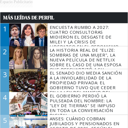
Espacio Publicitario
MÁS LEÍDAS DE PERFIL
1
ENCUESTA RUMBO A 2027:
CUATRO CONSULTORAS
MIDIERON EL DESGASTE DE
MILEI Y LA CRISIS DE
LIDERAZGO EN EL PERONISMO
2
LA HISTORIA REAL DE "ELIZE:
SOMBRAS DE UNA MUJER", LA
NUEVA PELÍCULA DE NETFLIX
SOBRE EL CASO DE UNA ESPOSA
QUE DESCUARTIZÓ A SU
3
EL SENADO DIO MEDIA SANCIÓN
MARIDO
A LA INVIOLABILIDAD DE LA
PROPIEDAD PRIVADA: EL
GOBIERNO TUVO QUE CEDER
EN LA LEY DEL MANEJO DEL
4
EL GOBIERNO PERDIÓ LA
FUEGO
PULSEADA DEL NOMBRE: LA
"LEY DE TIERRAS" SE IMPUSO
EN TODA LA CONVERSACIÓN
DIGITAL
5
ANSES: CUÁNDO COBRAN
JUBILADOS Y PENSIONADOS EN