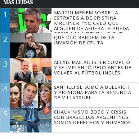
MÁS LEÍDAS
1
MARTÍN MENEM SOBRE LA
ESTRATEGIA DE CRISTINA
KIRCHNER: "NO CREO QUE
ALGUIEN DE AFUERA LE PUEDA
DECIR A LA JUSTICIA LO QUE
2
QUÉ DIJO BARDEM DE LA
TIENE QUE HACER"
INVASIÓN DE CEUTA
3
ALEXIS MAC ALLISTER CUMPLIÓ
Y SE IMPLANTÓ PELO ANTES DE
VOLVER AL FÚTBOL INGLÉS
4
SANTILLI SE SUMÓ A BULLRICH
Y PRESIONA PARA LA RENUNCIA
DE VILLARRUEL
5
CHAUVINISMO BOBO Y CRISIS
CON BRASIL: LOS ARGENTINOS
SOMOS DERECHOS Y HUMANOS