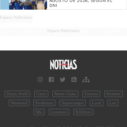
AGOSTO DE 2026, SEGÚN EL
DNI
Espacio Publicitario
Espacio Publicitario
Diario Perfil
Caras
Marie Claire
Fortuna
Hombre
Weekend
Parabrisas
Supercampo
Look
Luz
Mía
Lunateen
BATimes