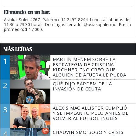
El mundo en un bar.
Asiaka. Soler 4767, Palermo. 11.2492-8244. Lunes a sábados de
11.30 a 23.30 horas. Domingos cerrado. @asiakapalermo. Precio
promedio: $ 17.000.
MÁS LEÍDAS
1
MARTÍN MENEM SOBRE LA
ESTRATEGIA DE CRISTINA
KIRCHNER: "NO CREO QUE
ALGUIEN DE AFUERA LE PUEDA
DECIR A LA JUSTICIA LO QUE
2
QUÉ DIJO BARDEM DE LA
TIENE QUE HACER"
INVASIÓN DE CEUTA
3
ALEXIS MAC ALLISTER CUMPLIÓ
Y SE IMPLANTÓ PELO ANTES DE
VOLVER AL FÚTBOL INGLÉS
4
CHAUVINISMO BOBO Y CRISIS