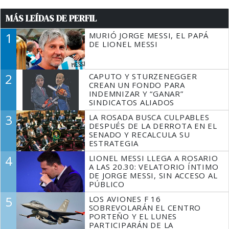
MÁS LEÍDAS DE PERFIL
1
MURIÓ JORGE MESSI, EL PAPÁ
DE LIONEL MESSI
2
CAPUTO Y STURZENEGGER
CREAN UN FONDO PARA
INDEMNIZAR Y “GANAR”
SINDICATOS ALIADOS
3
LA ROSADA BUSCA CULPABLES
DESPUÉS DE LA DERROTA EN EL
SENADO Y RECALCULA SU
ESTRATEGIA
4
LIONEL MESSI LLEGA A ROSARIO
A LAS 20.30: VELATORIO ÍNTIMO
DE JORGE MESSI, SIN ACCESO AL
PÚBLICO
5
LOS AVIONES F 16
SOBREVOLARÁN EL CENTRO
PORTEÑO Y EL LUNES
PARTICIPARÁN DE LA