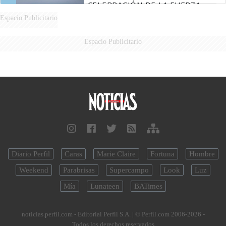
CELEBRACIÓN DE LA FUERZA
AÉREA
Espacio Publicitario
Espacio Publicitario
Diario Perfil
Caras
Marie Claire
Fortuna
Hombre
Weekend
Parabrisas
Supercampo
Look
Luz
Mía
Lunateen
BATimes
noticias.perfil.com - Editorial Perfil S.A.
| © Perfil.com 2006-2026 -
Todos los derechos reservados