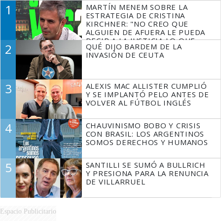
1
MARTÍN MENEM SOBRE LA
ESTRATEGIA DE CRISTINA
KIRCHNER: "NO CREO QUE
ALGUIEN DE AFUERA LE PUEDA
DECIR A LA JUSTICIA LO QUE
2
QUÉ DIJO BARDEM DE LA
TIENE QUE HACER"
INVASIÓN DE CEUTA
3
ALEXIS MAC ALLISTER CUMPLIÓ
Y SE IMPLANTÓ PELO ANTES DE
VOLVER AL FÚTBOL INGLÉS
4
CHAUVINISMO BOBO Y CRISIS
CON BRASIL: LOS ARGENTINOS
SOMOS DERECHOS Y HUMANOS
5
SANTILLI SE SUMÓ A BULLRICH
Y PRESIONA PARA LA RENUNCIA
DE VILLARRUEL
Espacio Publicitario