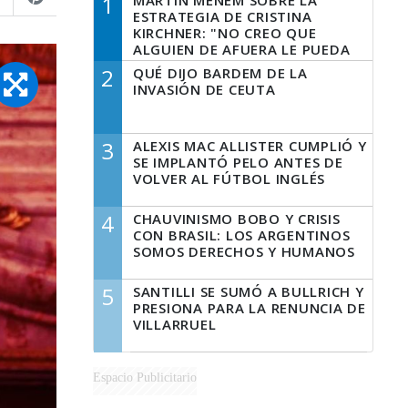
1
MARTÍN MENEM SOBRE LA
ESTRATEGIA DE CRISTINA
KIRCHNER: "NO CREO QUE
ALGUIEN DE AFUERA LE PUEDA
DECIR A LA JUSTICIA LO QUE
2
QUÉ DIJO BARDEM DE LA
TIENE QUE HACER"
INVASIÓN DE CEUTA
3
ALEXIS MAC ALLISTER CUMPLIÓ Y
SE IMPLANTÓ PELO ANTES DE
VOLVER AL FÚTBOL INGLÉS
4
CHAUVINISMO BOBO Y CRISIS
CON BRASIL: LOS ARGENTINOS
SOMOS DERECHOS Y HUMANOS
5
SANTILLI SE SUMÓ A BULLRICH Y
PRESIONA PARA LA RENUNCIA DE
VILLARRUEL
Espacio Publicitario