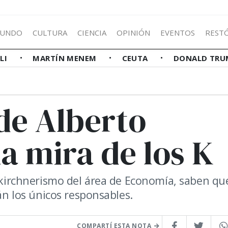
UNDO
CULTURA
CIENCIA
OPINIÓN
EVENTOS
REST
LLI
MARTÍN MENEM
CEUTA
DONALD TRU
de Alberto
a mira de los K
l kirchnerismo del área de Economía, saben que
rán los únicos responsables.
COMPARTÍ ESTA NOTA