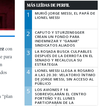
MÁS LEÍDAS DE PERFIL
1
MURIÓ JORGE MESSI, EL PAPÁ DE
LIONEL MESSI
2
CAPUTO Y STURZENEGGER
CREAN UN FONDO PARA
INDEMNIZAR Y “GANAR”
SINDICATOS ALIADOS
ez
con
3
LA ROSADA BUSCA CULPABLES
te para
DESPUÉS DE LA DERROTA EN EL
SENADO Y RECALCULA SU
en
ESTRATEGIA
4
LIONEL MESSI LLEGA A ROSARIO
ados
A LAS 20.30: VELATORIO ÍNTIMO
DE JORGE MESSI, SIN ACCESO AL
PÚBLICO
5
LOS AVIONES F 16
SOBREVOLARÁN EL CENTRO
n “plan
PORTEÑO Y EL LUNES
PARTICIPARÁN DE LA
CELEBRACIÓN DE LA FUERZA