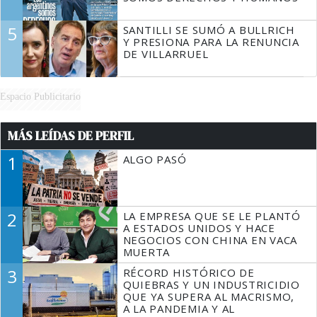
5
SANTILLI SE SUMÓ A BULLRICH
Y PRESIONA PARA LA RENUNCIA
DE VILLARRUEL
Espacio Publicitario
MÁS LEÍDAS DE PERFIL
1
ALGO PASÓ
2
LA EMPRESA QUE SE LE PLANTÓ
A ESTADOS UNIDOS Y HACE
NEGOCIOS CON CHINA EN VACA
MUERTA
3
RÉCORD HISTÓRICO DE
QUIEBRAS Y UN INDUSTRICIDIO
QUE YA SUPERA AL MACRISMO,
A LA PANDEMIA Y AL