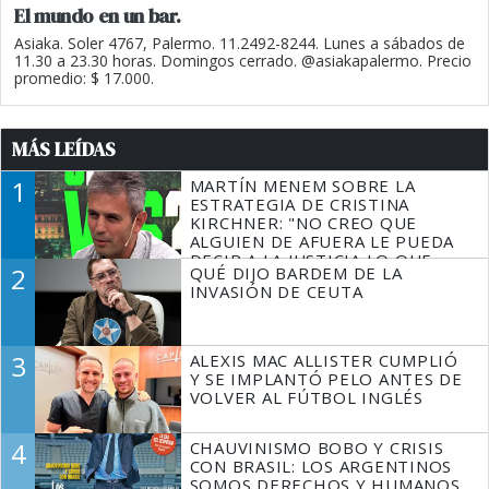
El mundo en un bar.
Asiaka. Soler 4767, Palermo. 11.2492-8244. Lunes a sábados de
11.30 a 23.30 horas. Domingos cerrado. @asiakapalermo. Precio
promedio: $ 17.000.
MÁS LEÍDAS
1
MARTÍN MENEM SOBRE LA
ESTRATEGIA DE CRISTINA
KIRCHNER: "NO CREO QUE
ALGUIEN DE AFUERA LE PUEDA
DECIR A LA JUSTICIA LO QUE
2
QUÉ DIJO BARDEM DE LA
TIENE QUE HACER"
INVASIÓN DE CEUTA
3
ALEXIS MAC ALLISTER CUMPLIÓ
Y SE IMPLANTÓ PELO ANTES DE
VOLVER AL FÚTBOL INGLÉS
4
CHAUVINISMO BOBO Y CRISIS
CON BRASIL: LOS ARGENTINOS
SOMOS DERECHOS Y HUMANOS