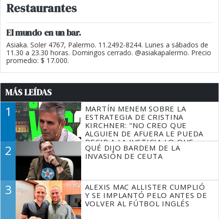
Restaurantes
El mundo en un bar.
Asiaka. Soler 4767, Palermo. 11.2492-8244. Lunes a sábados de
11.30 a 23.30 horas. Domingos cerrado. @asiakapalermo. Precio
promedio: $ 17.000.
MÁS LEÍDAS
1
MARTÍN MENEM SOBRE LA
ESTRATEGIA DE CRISTINA
KIRCHNER: "NO CREO QUE
ALGUIEN DE AFUERA LE PUEDA
DECIR A LA JUSTICIA LO QUE
2
QUÉ DIJO BARDEM DE LA
TIENE QUE HACER"
INVASIÓN DE CEUTA
3
ALEXIS MAC ALLISTER CUMPLIÓ
Y SE IMPLANTÓ PELO ANTES DE
VOLVER AL FÚTBOL INGLÉS