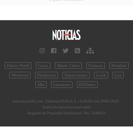
Diario Perfil
Caras
Marie Claire
Fortuna
Hombre
Weekend
Parabrisas
Supercampo
Look
Luz
Mía
Lunateen
BATimes
noticias.perfil.com - Editorial Perfil S.A.
| © Perfil.com 2006-2026 -
Todos los derechos reservados
Registro de Propiedad Intelectual: Nro. 5346433