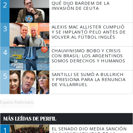
2
QUÉ DIJO BARDEM DE LA
TIENE QUE HACER"
INVASIÓN DE CEUTA
3
ALEXIS MAC ALLISTER CUMPLIÓ
Y SE IMPLANTÓ PELO ANTES DE
VOLVER AL FÚTBOL INGLÉS
4
CHAUVINISMO BOBO Y CRISIS
CON BRASIL: LOS ARGENTINOS
SOMOS DERECHOS Y HUMANOS
5
SANTILLI SE SUMÓ A BULLRICH
Y PRESIONA PARA LA RENUNCIA
DE VILLARRUEL
Espacio Publicitario
MÁS LEÍDAS DE PERFIL
1
EL SENADO DIO MEDIA SANCIÓN