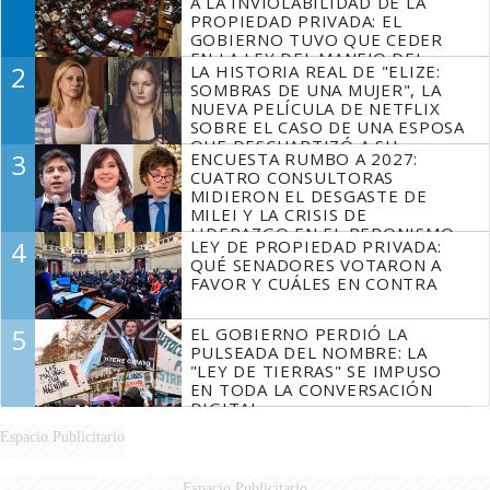
A LA INVIOLABILIDAD DE LA
PROPIEDAD PRIVADA: EL
GOBIERNO TUVO QUE CEDER
EN LA LEY DEL MANEJO DEL
2
LA HISTORIA REAL DE "ELIZE:
FUEGO
SOMBRAS DE UNA MUJER", LA
NUEVA PELÍCULA DE NETFLIX
SOBRE EL CASO DE UNA ESPOSA
QUE DESCUARTIZÓ A SU
3
ENCUESTA RUMBO A 2027:
MARIDO
CUATRO CONSULTORAS
MIDIERON EL DESGASTE DE
MILEI Y LA CRISIS DE
LIDERAZGO EN EL PERONISMO
4
LEY DE PROPIEDAD PRIVADA:
QUÉ SENADORES VOTARON A
FAVOR Y CUÁLES EN CONTRA
5
EL GOBIERNO PERDIÓ LA
PULSEADA DEL NOMBRE: LA
"LEY DE TIERRAS" SE IMPUSO
EN TODA LA CONVERSACIÓN
DIGITAL
Espacio Publicitario
Espacio Publicitario