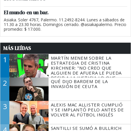
El mundo en un bar.
Asiaka. Soler 4767, Palermo. 11.2492-8244. Lunes a sábados de
11.30 a 23.30 horas. Domingos cerrado. @asiakapalermo. Precio
promedio: $ 17.000.
MÁS LEÍDAS
1
MARTÍN MENEM SOBRE LA
ESTRATEGIA DE CRISTINA
KIRCHNER: "NO CREO QUE
ALGUIEN DE AFUERA LE PUEDA
DECIR A LA JUSTICIA LO QUE
2
QUÉ DIJO BARDEM DE LA
TIENE QUE HACER"
INVASIÓN DE CEUTA
3
ALEXIS MAC ALLISTER CUMPLIÓ
Y SE IMPLANTÓ PELO ANTES DE
VOLVER AL FÚTBOL INGLÉS
4
SANTILLI SE SUMÓ A BULLRICH