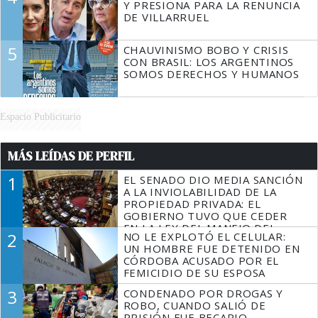
Y PRESIONA PARA LA RENUNCIA
DE VILLARRUEL
5
CHAUVINISMO BOBO Y CRISIS
CON BRASIL: LOS ARGENTINOS
SOMOS DERECHOS Y HUMANOS
Espacio Publicitario
MÁS LEÍDAS DE PERFIL
1
EL SENADO DIO MEDIA SANCIÓN
A LA INVIOLABILIDAD DE LA
PROPIEDAD PRIVADA: EL
GOBIERNO TUVO QUE CEDER
EN LA LEY DEL MANEJO DEL
2
NO LE EXPLOTÓ EL CELULAR:
FUEGO
UN HOMBRE FUE DETENIDO EN
CÓRDOBA ACUSADO POR EL
FEMICIDIO DE SU ESPOSA
3
CONDENADO POR DROGAS Y
ROBO, CUANDO SALIÓ DE
PRISIÓN FUE BECARIO