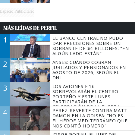
Espacio Publicitario
MÁS LEÍDAS DE PERFIL
1
EL BANCO CENTRAL NO PUDO
DAR PRECISIONES SOBRE UN
SOBRANTE DE $4 BILLONES: "EN
ALGÚN LADO ESTÁN"
2
ANSES: CUÁNDO COBRAN
JUBILADOS Y PENSIONADOS EN
AGOSTO DE 2026, SEGÚN EL
DNI
3
LOS AVIONES F 16
SOBREVOLARÁN EL CENTRO
PORTEÑO Y ESTE LUNES
PARTICIPARÁN DE LA
CELEBRACIÓN DE LA FUERZA
4
PÉREZ-REVERTE CONTRA MATT
AÉREA
DAMON EN LA ODISEA: "NO ES
EL HÉROE MEDITERRÁNEO QUE
NOS CONTÓ HOMERO"
JORGE GORINI, EL JUEZ DEL