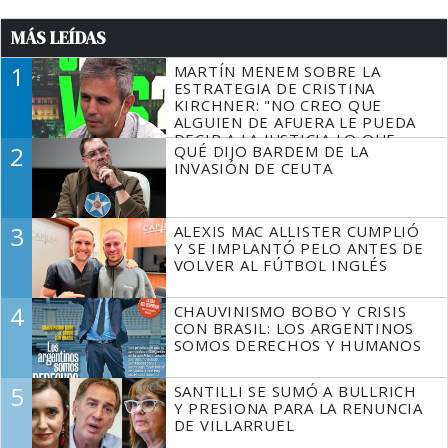
MÁS LEÍDAS
1
MARTÍN MENEM SOBRE LA
ESTRATEGIA DE CRISTINA
KIRCHNER: "NO CREO QUE
ALGUIEN DE AFUERA LE PUEDA
DECIR A LA JUSTICIA LO QUE
2
QUÉ DIJO BARDEM DE LA
TIENE QUE HACER"
INVASIÓN DE CEUTA
3
ALEXIS MAC ALLISTER CUMPLIÓ
Y SE IMPLANTÓ PELO ANTES DE
VOLVER AL FÚTBOL INGLÉS
4
CHAUVINISMO BOBO Y CRISIS
CON BRASIL: LOS ARGENTINOS
SOMOS DERECHOS Y HUMANOS
5
SANTILLI SE SUMÓ A BULLRICH
Y PRESIONA PARA LA RENUNCIA
DE VILLARRUEL