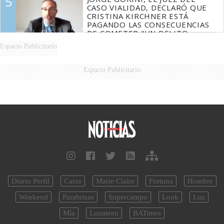
5
CASO VIALIDAD, DECLARÓ QUE
CRISTINA KIRCHNER ESTÁ
PAGANDO LAS CONSECUENCIAS
DE COMETER "UN DELITO
COMPROBADO"
Espacio Publicitario
Espacio Publicitario
Diario Perfil
Caras
Marie Claire
Fortuna
Hombre
Weekend
Parabrisas
Supercampo
Look
Luz
Mía
Lunateen
BATimes