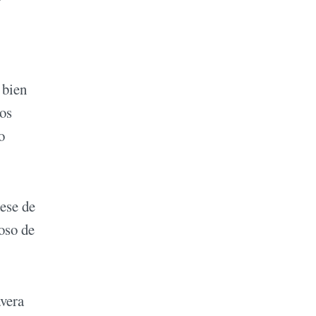
 bien
os
o
rese de
oso de
avera