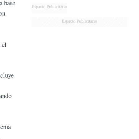
a base
Espacio Publicitario
son
Espacio Publicitario
 el
ncluye
tando
stema
a