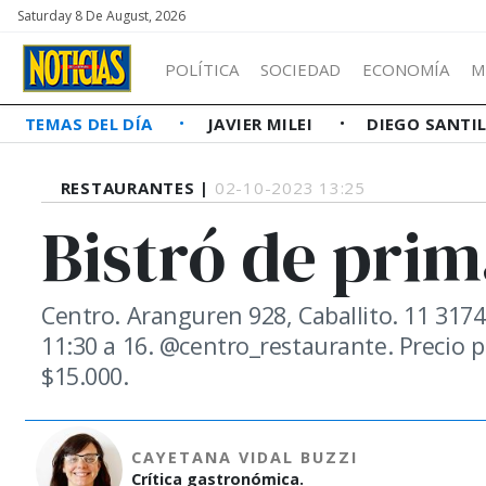
Saturday 8 De August, 2026
POLÍTICA
SOCIEDAD
ECONOMÍA
M
TEMAS DEL DÍA
JAVIER MILEI
DIEGO SANTI
RESTAURANTES |
02-10-2023 13:25
Bistró de pri
Centro. Aranguren 928, Caballito. 11 317
11:30 a 16. @centro_restaurante. Precio p
$15.000.
CAYETANA VIDAL BUZZI
Crítica gastronómica.