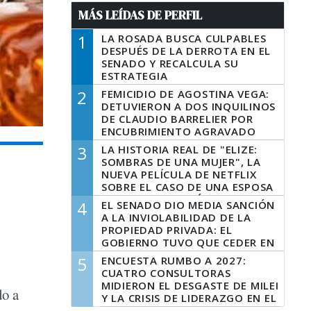
MÁS LEÍDAS DE PERFIL
1
LA ROSADA BUSCA CULPABLES
DESPUÉS DE LA DERROTA EN EL
SENADO Y RECALCULA SU
ESTRATEGIA
2
FEMICIDIO DE AGOSTINA VEGA:
DETUVIERON A DOS INQUILINOS
DE CLAUDIO BARRELIER POR
ENCUBRIMIENTO AGRAVADO
3
LA HISTORIA REAL DE "ELIZE:
SOMBRAS DE UNA MUJER", LA
NUEVA PELÍCULA DE NETFLIX
SOBRE EL CASO DE UNA ESPOSA
QUE DESCUARTIZÓ A SU
4
EL SENADO DIO MEDIA SANCIÓN
MARIDO
A LA INVIOLABILIDAD DE LA
PROPIEDAD PRIVADA: EL
GOBIERNO TUVO QUE CEDER EN
LA LEY DEL MANEJO DEL FUEGO
5
ENCUESTA RUMBO A 2027:
CUATRO CONSULTORAS
MIDIERON EL DESGASTE DE MILEI
do a
Y LA CRISIS DE LIDERAZGO EN EL
PERONISMO