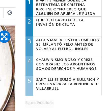
1
MARTÍN MENEM SOBRE LA
ESTRATEGIA DE CRISTINA
KIRCHNER: "NO CREO QUE
ALGUIEN DE AFUERA LE PUEDA
DECIR A LA JUSTICIA LO QUE
2
QUÉ DIJO BARDEM DE LA
TIENE QUE HACER"
INVASIÓN DE CEUTA
3
ALEXIS MAC ALLISTER CUMPLIÓ Y
SE IMPLANTÓ PELO ANTES DE
VOLVER AL FÚTBOL INGLÉS
4
CHAUVINISMO BOBO Y CRISIS
CON BRASIL: LOS ARGENTINOS
SOMOS DERECHOS Y HUMANOS
5
SANTILLI SE SUMÓ A BULLRICH Y
PRESIONA PARA LA RENUNCIA DE
VILLARRUEL
Espacio Publicitario