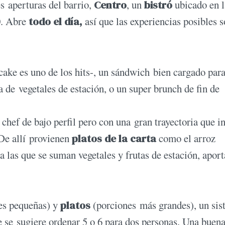
s aperturas del barrio,
Centro
, un
bistró
ubicado en l
0
. Abre
todo el día,
así que las experiencias posibles 
 cake es uno de los hits-, un sándwich bien cargado para
 de vegetales de estación, o un super brunch de fin de
n chef de bajo perfil pero con una gran trayectoria que i
 De allí provienen
platos de la carta
como el arroz
 a las que se suman vegetales y frutas de estación, apor
es pequeñas) y
platos
(porciones más grandes), un si
ue se sugiere ordenar 5 o 6 para dos personas. Una buen