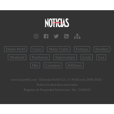
Diario Perfil
Caras
Marie Claire
Fortuna
Hombre
Weekend
Parabrisas
Supercampo
Look
Luz
Mía
Lunateen
BATimes
noticias.perfil.com - Editorial Perfil S.A.
| © Perfil.com 2006-2026 -
Todos los derechos reservados
Registro de Propiedad Intelectual: Nro. 5346433