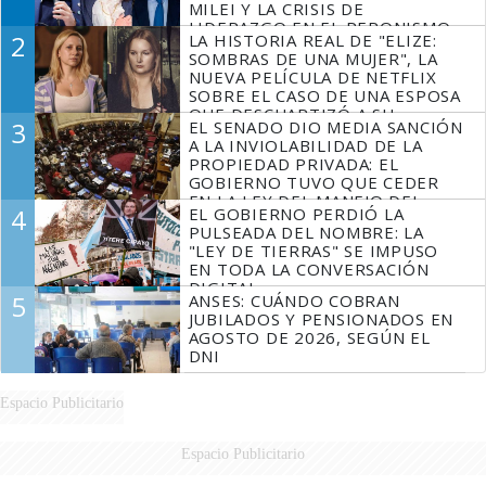
MILEI Y LA CRISIS DE
LIDERAZGO EN EL PERONISMO
2
LA HISTORIA REAL DE "ELIZE:
SOMBRAS DE UNA MUJER", LA
NUEVA PELÍCULA DE NETFLIX
SOBRE EL CASO DE UNA ESPOSA
QUE DESCUARTIZÓ A SU
3
EL SENADO DIO MEDIA SANCIÓN
MARIDO
A LA INVIOLABILIDAD DE LA
PROPIEDAD PRIVADA: EL
GOBIERNO TUVO QUE CEDER
EN LA LEY DEL MANEJO DEL
4
EL GOBIERNO PERDIÓ LA
FUEGO
PULSEADA DEL NOMBRE: LA
"LEY DE TIERRAS" SE IMPUSO
EN TODA LA CONVERSACIÓN
DIGITAL
5
ANSES: CUÁNDO COBRAN
JUBILADOS Y PENSIONADOS EN
AGOSTO DE 2026, SEGÚN EL
DNI
Espacio Publicitario
Espacio Publicitario