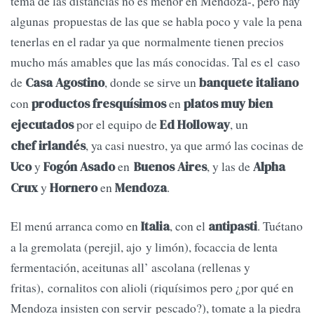
tema de las distancias no es menor en Mendoza-, pero hay
algunas propuestas de las que se habla poco y vale la pena
tenerlas en el radar ya que normalmente tienen precios
mucho más amables que las más conocidas. Tal es el caso
de
, donde se sirve un
Casa Agostino
banquete italiano
con
en
productos fresquísimos
platos muy bien
por el equipo de
, un
ejecutados
Ed Holloway
, ya casi nuestro, ya que armó las cocinas de
chef irlandés
y
en
, y las de
Uco
Fogón Asado
Buenos Aires
Alpha
y
en
.
Crux
Hornero
Mendoza
El menú arranca como en
, con el
. Tuétano
Italia
antipasti
a la gremolata (perejil, ajo y limón), focaccia de lenta
fermentación, aceitunas all’ ascolana (rellenas y
fritas), cornalitos con alioli (riquísimos pero ¿por qué en
Mendoza insisten con servir pescado?), tomate a la piedra