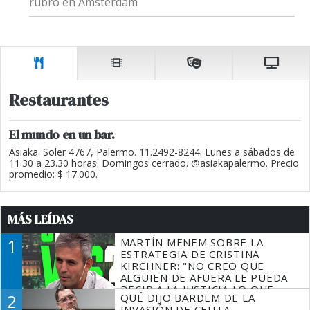
rubro en Ámsterdam
Restaurantes
El mundo en un bar.
Asiaka. Soler 4767, Palermo. 11.2492-8244. Lunes a sábados de
11.30 a 23.30 horas. Domingos cerrado. @asiakapalermo. Precio
promedio: $ 17.000.
MÁS LEÍDAS
1
MARTÍN MENEM SOBRE LA
ESTRATEGIA DE CRISTINA
KIRCHNER: "NO CREO QUE
ALGUIEN DE AFUERA LE PUEDA
DECIR A LA JUSTICIA LO QUE
2
QUÉ DIJO BARDEM DE LA
TIENE QUE HACER"
INVASIÓN DE CEUTA