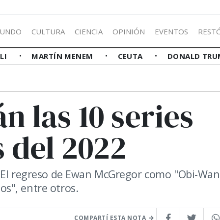
UNDO
CULTURA
CIENCIA
OPINIÓN
EVENTOS
REST
LLI
MARTÍN MENEM
CEUTA
DONALD TRU
n las 10 series
 del 2022
. El regreso de Ewan McGregor como "Obi-Wan
los", entre otros.
COMPARTÍ ESTA NOTA