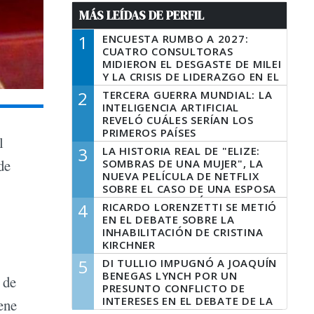
MÁS LEÍDAS DE PERFIL
1
ENCUESTA RUMBO A 2027:
CUATRO CONSULTORAS
MIDIERON EL DESGASTE DE MILEI
Y LA CRISIS DE LIDERAZGO EN EL
PERONISMO
2
TERCERA GUERRA MUNDIAL: LA
INTELIGENCIA ARTIFICIAL
REVELÓ CUÁLES SERÍAN LOS
PRIMEROS PAÍSES
l
LATINOAMERICANOS EN SER
3
LA HISTORIA REAL DE "ELIZE:
DERROTADOS
de
SOMBRAS DE UNA MUJER", LA
NUEVA PELÍCULA DE NETFLIX
SOBRE EL CASO DE UNA ESPOSA
QUE DESCUARTIZÓ A SU
4
RICARDO LORENZETTI SE METIÓ
MARIDO
EN EL DEBATE SOBRE LA
INHABILITACIÓN DE CRISTINA
KIRCHNER
5
DI TULLIO IMPUGNÓ A JOAQUÍN
BENEGAS LYNCH POR UN
 de
PRESUNTO CONFLICTO DE
INTERESES EN EL DEBATE DE LA
ene
LEY DE TIERRAS