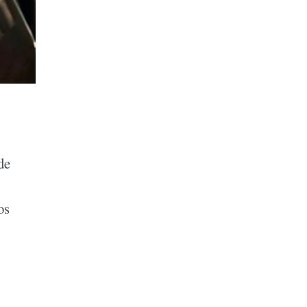
de
os