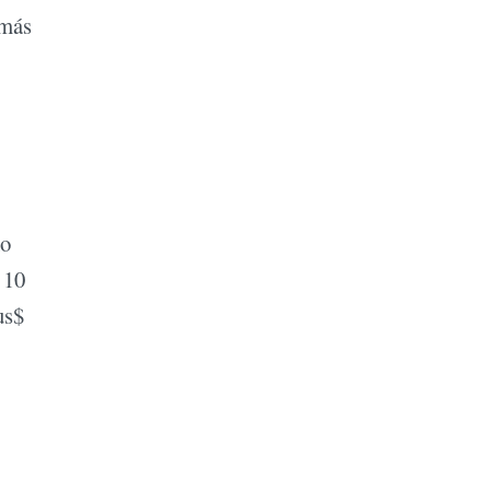
 más
mo
 10
us$