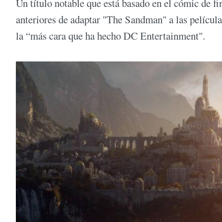
Un título notable que está basado en el cómic de fi
anteriores de adaptar "The Sandman" a las película
la “más cara que ha hecho DC Entertainment".