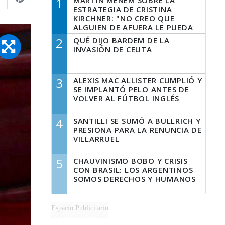
1
MARTÍN MENEM SOBRE LA
ESTRATEGIA DE CRISTINA
KIRCHNER: "NO CREO QUE
ALGUIEN DE AFUERA LE PUEDA
DECIR A LA JUSTICIA LO QUE
2
QUÉ DIJO BARDEM DE LA
TIENE QUE HACER"
INVASIÓN DE CEUTA
3
ALEXIS MAC ALLISTER CUMPLIÓ Y
SE IMPLANTÓ PELO ANTES DE
VOLVER AL FÚTBOL INGLÉS
4
SANTILLI SE SUMÓ A BULLRICH Y
PRESIONA PARA LA RENUNCIA DE
VILLARRUEL
5
CHAUVINISMO BOBO Y CRISIS
CON BRASIL: LOS ARGENTINOS
SOMOS DERECHOS Y HUMANOS
Espacio Publicitario