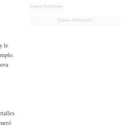
Espacio Publicitario
Espacio Publicitario
y le
emplo.
ueva
etalles
eneró