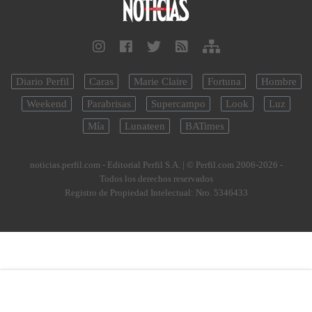
Diario Perfil
Caras
Marie Claire
Fortuna
Hombre
Weekend
Parabrisas
Supercampo
Look
Luz
Mía
Lunateen
BATimes
noticias.perfil.com - Editorial Perfil S.A.
| © Perfil.com 2006-2026 -
Todos los derechos reservados
Registro de Propiedad Intelectual: Nro. 5346433