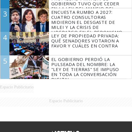
GOBIERNO TUVO QUE CEDER
EN LA LEY DEL MANEJO DEL
3
ENCUESTA RUMBO A 2027:
FUEGO
CUATRO CONSULTORAS
MIDIERON EL DESGASTE DE
MILEI Y LA CRISIS DE
LIDERAZGO EN EL PERONISMO
4
LEY DE PROPIEDAD PRIVADA:
QUÉ SENADORES VOTARON A
FAVOR Y CUÁLES EN CONTRA
5
EL GOBIERNO PERDIÓ LA
PULSEADA DEL NOMBRE: LA
"LEY DE TIERRAS" SE IMPUSO
EN TODA LA CONVERSACIÓN
DIGITAL
Espacio Publicitario
Espacio Publicitario