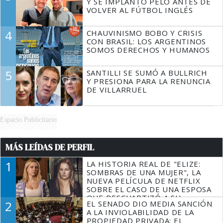
Y SE IMPLANTÓ PELO ANTES DE
VOLVER AL FÚTBOL INGLÉS
4
CHAUVINISMO BOBO Y CRISIS
CON BRASIL: LOS ARGENTINOS
SOMOS DERECHOS Y HUMANOS
5
SANTILLI SE SUMÓ A BULLRICH
Y PRESIONA PARA LA RENUNCIA
DE VILLARRUEL
Espacio Publicitario
MÁS LEÍDAS DE PERFIL
1
LA HISTORIA REAL DE "ELIZE:
SOMBRAS DE UNA MUJER", LA
NUEVA PELÍCULA DE NETFLIX
SOBRE EL CASO DE UNA ESPOSA
QUE DESCUARTIZÓ A SU
2
EL SENADO DIO MEDIA SANCIÓN
MARIDO
A LA INVIOLABILIDAD DE LA
PROPIEDAD PRIVADA: EL