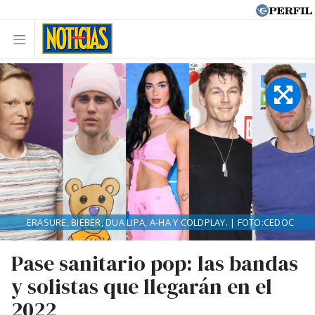
ERASURE, BIEBER, DUA LIPA, A-HA Y COLDPLAY. | FOTO:CEDOC
Pase sanitario pop: las bandas
y solistas que llegarán en el
2022