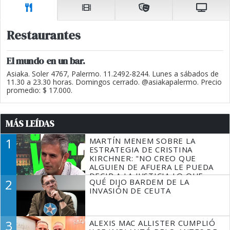
Restaurantes
El mundo en un bar.
Asiaka. Soler 4767, Palermo. 11.2492-8244. Lunes a sábados de
11.30 a 23.30 horas. Domingos cerrado. @asiakapalermo. Precio
promedio: $ 17.000.
MÁS LEÍDAS
1
MARTÍN MENEM SOBRE LA
ESTRATEGIA DE CRISTINA
KIRCHNER: "NO CREO QUE
ALGUIEN DE AFUERA LE PUEDA
DECIR A LA JUSTICIA LO QUE
2
QUÉ DIJO BARDEM DE LA
TIENE QUE HACER"
INVASIÓN DE CEUTA
3
ALEXIS MAC ALLISTER CUMPLIÓ