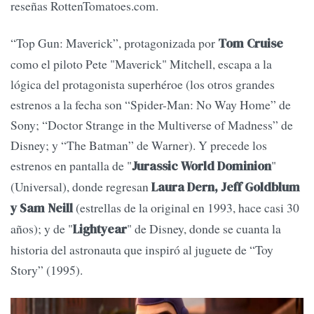
reseñas RottenTomatoes.com.
“Top Gun: Maverick”, protagonizada por
Tom Cruise
como el piloto Pete "Maverick" Mitchell, escapa a la
lógica del protagonista superhéroe (los otros grandes
estrenos a la fecha son “Spider-Man: No Way Home” de
Sony; “Doctor Strange in the Multiverse of Madness” de
Disney; y “The Batman” de Warner). Y precede los
estrenos en pantalla de "
"
Jurassic World Dominion
(Universal), donde regresan
Laura Dern, Jeff Goldblum
(estrellas de la original en 1993, hace casi 30
y Sam Neill
años); y de "
" de Disney, donde se cuanta la
Lightyear
historia del astronauta que inspiró al juguete de “Toy
Story” (1995).