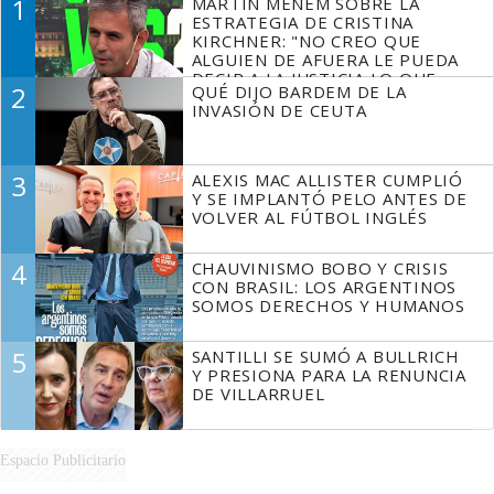
1
MARTÍN MENEM SOBRE LA
ESTRATEGIA DE CRISTINA
KIRCHNER: "NO CREO QUE
ALGUIEN DE AFUERA LE PUEDA
DECIR A LA JUSTICIA LO QUE
2
QUÉ DIJO BARDEM DE LA
TIENE QUE HACER"
INVASIÓN DE CEUTA
3
ALEXIS MAC ALLISTER CUMPLIÓ
Y SE IMPLANTÓ PELO ANTES DE
VOLVER AL FÚTBOL INGLÉS
4
CHAUVINISMO BOBO Y CRISIS
CON BRASIL: LOS ARGENTINOS
SOMOS DERECHOS Y HUMANOS
5
SANTILLI SE SUMÓ A BULLRICH
Y PRESIONA PARA LA RENUNCIA
DE VILLARRUEL
Espacio Publicitario