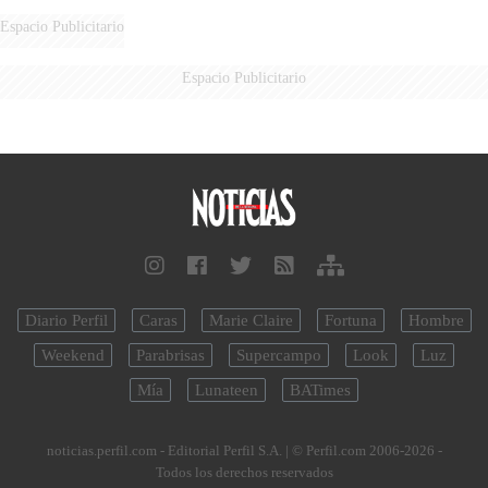
Espacio Publicitario
Espacio Publicitario
Diario Perfil
Caras
Marie Claire
Fortuna
Hombre
Weekend
Parabrisas
Supercampo
Look
Luz
Mía
Lunateen
BATimes
noticias.perfil.com - Editorial Perfil S.A.
| © Perfil.com 2006-2026 -
Todos los derechos reservados