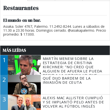
Restaurantes
El mundo en un bar.
Asiaka. Soler 4767, Palermo. 11.2492-8244. Lunes a sábados de
11.30 a 23.30 horas. Domingos cerrado. @asiakapalermo. Precio
promedio: $ 17.000.
MÁS LEÍDAS
1
MARTÍN MENEM SOBRE LA
ESTRATEGIA DE CRISTINA
KIRCHNER: "NO CREO QUE
ALGUIEN DE AFUERA LE PUEDA
DECIR A LA JUSTICIA LO QUE
2
QUÉ DIJO BARDEM DE LA
TIENE QUE HACER"
INVASIÓN DE CEUTA
3
ALEXIS MAC ALLISTER CUMPLIÓ
Y SE IMPLANTÓ PELO ANTES DE
VOLVER AL FÚTBOL INGLÉS