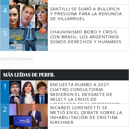
4
SANTILLI SE SUMÓ A BULLRICH
Y PRESIONA PARA LA RENUNCIA
DE VILLARRUEL
5
CHAUVINISMO BOBO Y CRISIS
CON BRASIL: LOS ARGENTINOS
SOMOS DERECHOS Y HUMANOS
Espacio Publicitario
MÁS LEÍDAS DE PERFIL
1
ENCUESTA RUMBO A 2027:
CUATRO CONSULTORAS
MIDIERON EL DESGASTE DE
MILEI Y LA CRISIS DE
LIDERAZGO EN EL PERONISMO
2
RICARDO LORENZETTI SE
METIÓ EN EL DEBATE SOBRE LA
INHABILITACIÓN DE CRISTINA
KIRCHNER