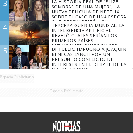
3
LA HISTORIA REAL DE "ELIZE:
SOMBRAS DE UNA MUJER", LA
NUEVA PELÍCULA DE NETFLIX
SOBRE EL CASO DE UNA ESPOSA
QUE DESCUARTIZÓ A SU
4
TERCERA GUERRA MUNDIAL: LA
MARIDO
INTELIGENCIA ARTIFICIAL
REVELÓ CUÁLES SERÍAN LOS
PRIMEROS PAÍSES
LATINOAMERICANOS EN SER
5
DI TULLIO IMPUGNÓ A JOAQUÍN
DERROTADOS
BENEGAS LYNCH POR UN
PRESUNTO CONFLICTO DE
INTERESES EN EL DEBATE DE LA
LEY DE TIERRAS
Espacio Publicitario
Espacio Publicitario