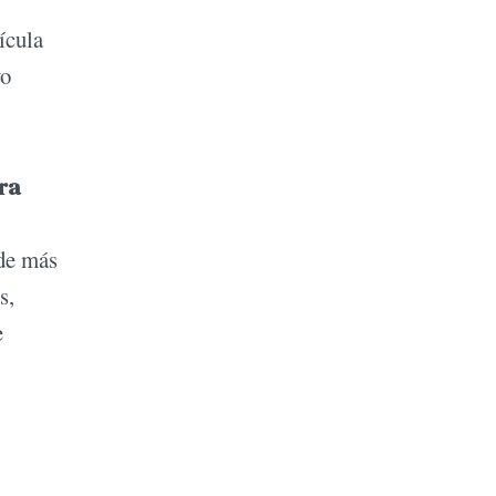
ícula
vo
ra
 de más
s,
e