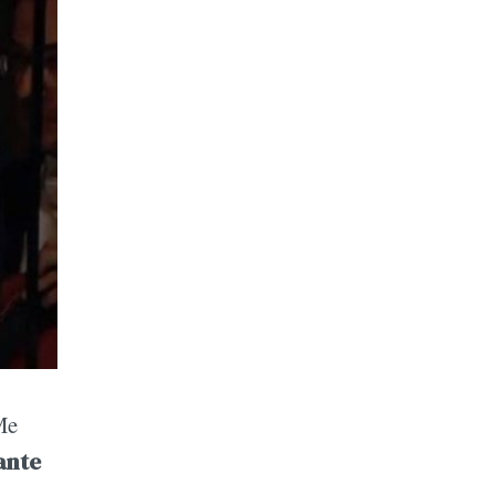
Me
ante