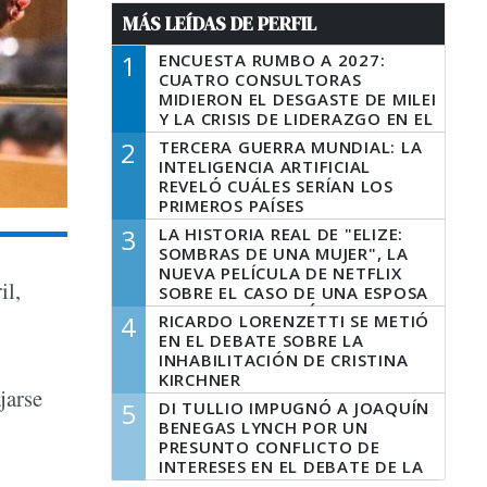
MÁS LEÍDAS DE PERFIL
1
ENCUESTA RUMBO A 2027:
CUATRO CONSULTORAS
MIDIERON EL DESGASTE DE MILEI
Y LA CRISIS DE LIDERAZGO EN EL
PERONISMO
2
TERCERA GUERRA MUNDIAL: LA
INTELIGENCIA ARTIFICIAL
REVELÓ CUÁLES SERÍAN LOS
PRIMEROS PAÍSES
LATINOAMERICANOS EN SER
3
LA HISTORIA REAL DE "ELIZE:
DERROTADOS
SOMBRAS DE UNA MUJER", LA
NUEVA PELÍCULA DE NETFLIX
il,
SOBRE EL CASO DE UNA ESPOSA
QUE DESCUARTIZÓ A SU
4
RICARDO LORENZETTI SE METIÓ
MARIDO
EN EL DEBATE SOBRE LA
INHABILITACIÓN DE CRISTINA
KIRCHNER
jarse
5
DI TULLIO IMPUGNÓ A JOAQUÍN
BENEGAS LYNCH POR UN
PRESUNTO CONFLICTO DE
INTERESES EN EL DEBATE DE LA
LEY DE TIERRAS