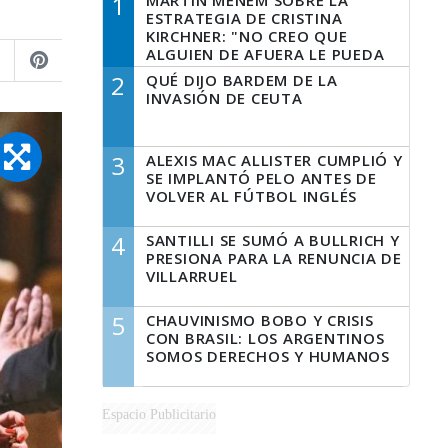
1
MARTÍN MENEM SOBRE LA
ESTRATEGIA DE CRISTINA
KIRCHNER: "NO CREO QUE
ALGUIEN DE AFUERA LE PUEDA
DECIR A LA JUSTICIA LO QUE
2
QUÉ DIJO BARDEM DE LA
TIENE QUE HACER"
INVASIÓN DE CEUTA
3
ALEXIS MAC ALLISTER CUMPLIÓ Y
SE IMPLANTÓ PELO ANTES DE
VOLVER AL FÚTBOL INGLÉS
4
SANTILLI SE SUMÓ A BULLRICH Y
PRESIONA PARA LA RENUNCIA DE
VILLARRUEL
5
CHAUVINISMO BOBO Y CRISIS
CON BRASIL: LOS ARGENTINOS
SOMOS DERECHOS Y HUMANOS
Espacio Publicitario