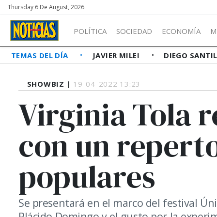
Thursday 6 De August, 2026
POLÍTICA
SOCIEDAD
ECONOMÍA
M
TEMAS DEL DÍA
JAVIER MILEI
DIEGO SANTI
SHOWBIZ |
19-04-2022 13:23
Virginia Tola 
con un repert
populares
Se presentará en el marco del festival Ú
Plácido Domingo y el gusto por la experi