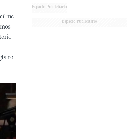
Espacio Publicitario
 mí me
Espacio Publicitario
emos
torio
gistro