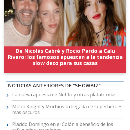
De Nicolás Cabré y Rocío Pardo a Calu
Rivero: los famosos apuestan a la tendencia
slow deco para sus casas
NOTICIAS ANTERIORES DE "SHOWBIZ"
La nueva apuesta de Netflix y otras plataformas
Moon Knight y Morbius: la llegada de superhéroes
más oscuros
Plácido Domingo en el Colón a beneficio de los
refugiados ucranianos