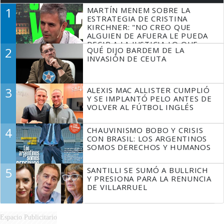
1
MARTÍN MENEM SOBRE LA
ESTRATEGIA DE CRISTINA
KIRCHNER: "NO CREO QUE
ALGUIEN DE AFUERA LE PUEDA
DECIR A LA JUSTICIA LO QUE
2
QUÉ DIJO BARDEM DE LA
TIENE QUE HACER"
INVASIÓN DE CEUTA
3
ALEXIS MAC ALLISTER CUMPLIÓ
Y SE IMPLANTÓ PELO ANTES DE
VOLVER AL FÚTBOL INGLÉS
4
CHAUVINISMO BOBO Y CRISIS
CON BRASIL: LOS ARGENTINOS
SOMOS DERECHOS Y HUMANOS
5
SANTILLI SE SUMÓ A BULLRICH
Y PRESIONA PARA LA RENUNCIA
DE VILLARRUEL
Espacio Publicitario