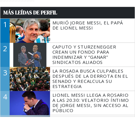
MÁS LEÍDAS DE PERFIL
1
MURIÓ JORGE MESSI, EL PAPÁ
DE LIONEL MESSI
2
CAPUTO Y STURZENEGGER
CREAN UN FONDO PARA
INDEMNIZAR Y “GANAR”
SINDICATOS ALIADOS
3
LA ROSADA BUSCA CULPABLES
DESPUÉS DE LA DERROTA EN EL
SENADO Y RECALCULA SU
ESTRATEGIA
4
LIONEL MESSI LLEGA A ROSARIO
A LAS 20.30: VELATORIO ÍNTIMO
DE JORGE MESSI, SIN ACCESO AL
PÚBLICO
5
LOS AVIONES F 16
SOBREVOLARÁN EL CENTRO
PORTEÑO Y EL LUNES
PARTICIPARÁN DE LA