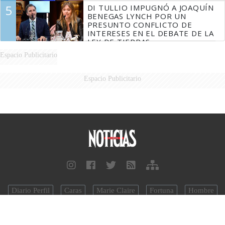
5
DI TULLIO IMPUGNÓ A JOAQUÍN
BENEGAS LYNCH POR UN
PRESUNTO CONFLICTO DE
INTERESES EN EL DEBATE DE LA
LEY DE TIERRAS
Espacio Publicitario
Espacio Publicitario
Diario Perfil
Caras
Marie Claire
Fortuna
Hombre
Weekend
Parabrisas
Supercampo
Look
Luz
Mía
Lunateen
BATimes