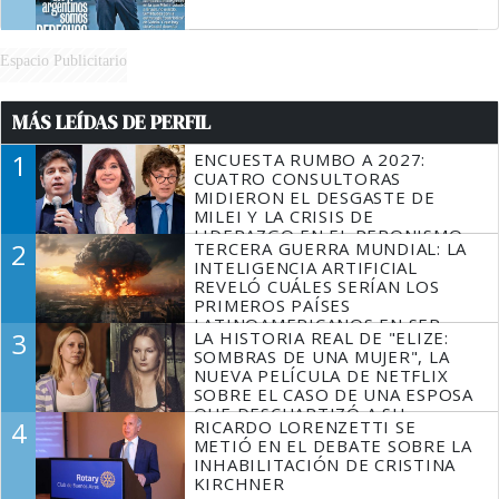
Espacio Publicitario
MÁS LEÍDAS DE PERFIL
1
ENCUESTA RUMBO A 2027:
CUATRO CONSULTORAS
MIDIERON EL DESGASTE DE
MILEI Y LA CRISIS DE
LIDERAZGO EN EL PERONISMO
2
TERCERA GUERRA MUNDIAL: LA
INTELIGENCIA ARTIFICIAL
REVELÓ CUÁLES SERÍAN LOS
PRIMEROS PAÍSES
LATINOAMERICANOS EN SER
3
LA HISTORIA REAL DE "ELIZE:
DERROTADOS
SOMBRAS DE UNA MUJER", LA
NUEVA PELÍCULA DE NETFLIX
SOBRE EL CASO DE UNA ESPOSA
QUE DESCUARTIZÓ A SU
4
RICARDO LORENZETTI SE
MARIDO
METIÓ EN EL DEBATE SOBRE LA
INHABILITACIÓN DE CRISTINA
KIRCHNER