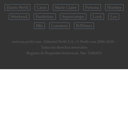
Diario Perfil
Caras
Marie Claire
Fortuna
Hombre
Weekend
Parabrisas
Supercampo
Look
Luz
Mía
Lunateen
BATimes
noticias.perfil.com - Editorial Perfil S.A.
| © Perfil.com 2006-2026 -
Todos los derechos reservados
Registro de Propiedad Intelectual: Nro. 5346433