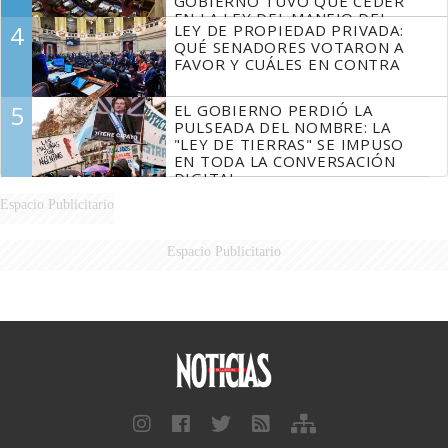
GOBIERNO TUVO QUE CEDER
EN LA LEY DEL MANEJO DEL
4
LEY DE PROPIEDAD PRIVADA:
FUEGO
QUÉ SENADORES VOTARON A
FAVOR Y CUÁLES EN CONTRA
5
EL GOBIERNO PERDIÓ LA
PULSEADA DEL NOMBRE: LA
"LEY DE TIERRAS" SE IMPUSO
EN TODA LA CONVERSACIÓN
DIGITAL
Espacio Publicitario
Espacio Publicitario