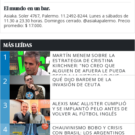
El mundo en un bar.
Asiaka. Soler 4767, Palermo. 11.2492-8244. Lunes a sábados de
11.30 a 23.30 horas. Domingos cerrado. @asiakapalermo. Precio
promedio: $ 17.000.
MÁS LEÍDAS
1
MARTÍN MENEM SOBRE LA
ESTRATEGIA DE CRISTINA
KIRCHNER: "NO CREO QUE
ALGUIEN DE AFUERA LE PUEDA
DECIR A LA JUSTICIA LO QUE
2
QUÉ DIJO BARDEM DE LA
TIENE QUE HACER"
INVASIÓN DE CEUTA
3
ALEXIS MAC ALLISTER CUMPLIÓ
Y SE IMPLANTÓ PELO ANTES DE
VOLVER AL FÚTBOL INGLÉS
4
CHAUVINISMO BOBO Y CRISIS
CON BRASIL: LOS ARGENTINOS