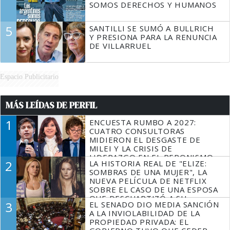
SOMOS DERECHOS Y HUMANOS
5
SANTILLI SE SUMÓ A BULLRICH
Y PRESIONA PARA LA RENUNCIA
DE VILLARRUEL
Espacio Publicitario
MÁS LEÍDAS DE PERFIL
1
ENCUESTA RUMBO A 2027:
CUATRO CONSULTORAS
MIDIERON EL DESGASTE DE
MILEI Y LA CRISIS DE
LIDERAZGO EN EL PERONISMO
2
LA HISTORIA REAL DE "ELIZE:
SOMBRAS DE UNA MUJER", LA
NUEVA PELÍCULA DE NETFLIX
SOBRE EL CASO DE UNA ESPOSA
QUE DESCUARTIZÓ A SU
3
EL SENADO DIO MEDIA SANCIÓN
MARIDO
A LA INVIOLABILIDAD DE LA
PROPIEDAD PRIVADA: EL