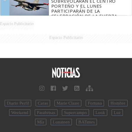
SOBREVOLARÁN EL CENTRO
PORTEÑO Y EL LUNES
PARTICIPARÁN DE LA
CELEBRACIÓN DE LA FUERZA
AÉREA
Espacio Publicitario
Espacio Publicitario
Diario Perfil
Caras
Marie Claire
Fortuna
Hombre
Weekend
Parabrisas
Supercampo
Look
Luz
Mía
Lunateen
BATimes