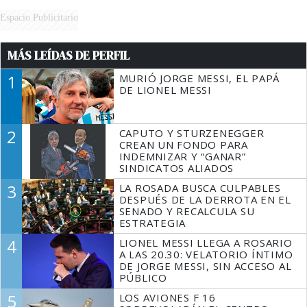
Espacio Publicitario
MÁS LEÍDAS DE PERFIL
1
MURIÓ JORGE MESSI, EL PAPÁ
DE LIONEL MESSI
2
CAPUTO Y STURZENEGGER
CREAN UN FONDO PARA
INDEMNIZAR Y “GANAR”
SINDICATOS ALIADOS
3
LA ROSADA BUSCA CULPABLES
DESPUÉS DE LA DERROTA EN EL
SENADO Y RECALCULA SU
ESTRATEGIA
4
LIONEL MESSI LLEGA A ROSARIO
A LAS 20.30: VELATORIO ÍNTIMO
DE JORGE MESSI, SIN ACCESO AL
PÚBLICO
5
LOS AVIONES F 16