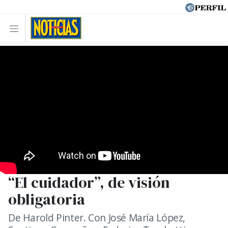
“El cuidador”, de visión
obligatoria
De Harold Pinter. Con José María López,