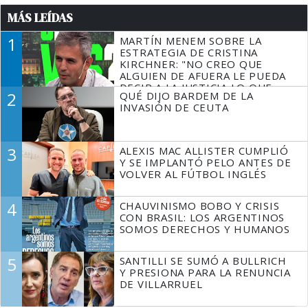
MÁS LEÍDAS
1
MARTÍN MENEM SOBRE LA
ESTRATEGIA DE CRISTINA
KIRCHNER: "NO CREO QUE
ALGUIEN DE AFUERA LE PUEDA
DECIR A LA JUSTICIA LO QUE
2
QUÉ DIJO BARDEM DE LA
TIENE QUE HACER"
INVASIÓN DE CEUTA
3
ALEXIS MAC ALLISTER CUMPLIÓ
Y SE IMPLANTÓ PELO ANTES DE
VOLVER AL FÚTBOL INGLÉS
4
CHAUVINISMO BOBO Y CRISIS
CON BRASIL: LOS ARGENTINOS
SOMOS DERECHOS Y HUMANOS
5
SANTILLI SE SUMÓ A BULLRICH
Y PRESIONA PARA LA RENUNCIA
DE VILLARRUEL