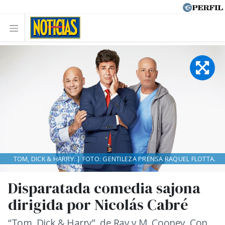
TOM, DICK & HARRY. | FOTO: GENTILEZA PRENSA RAQUEL FLOTTA.
Disparatada comedia sajona
dirigida por Nicolás Cabré
“Tom, Dick & Harry”, de Ray y M. Cooney. Con