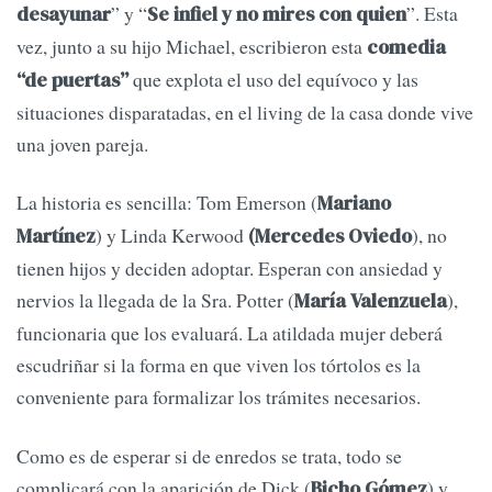
” y “
”. Esta
desayunar
Se infiel y no mires con quien
vez, junto a su hijo Michael, escribieron esta
comedia
que explota el uso del equívoco y las
“de puertas”
situaciones disparatadas, en el living de la casa donde vive
una joven pareja.
La historia es sencilla: Tom Emerson (
Mariano
) y Linda Kerwood
), no
Martínez
(Mercedes Oviedo
tienen hijos y deciden adoptar. Esperan con ansiedad y
nervios la llegada de la Sra. Potter (
),
María Valenzuela
funcionaria que los evaluará. La atildada mujer deberá
escudriñar si la forma en que viven los tórtolos es la
conveniente para formalizar los trámites necesarios.
Como es de esperar si de enredos se trata, todo se
complicará con la aparición de Dick (
) y
Bicho Gómez