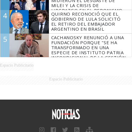
MIDIERON EL DESGASTE DE
MILEI Y LA CRISIS DE
LIDERAZGO EN EL PERONISMO
4
QUIRNO RECONOCIÓ QUE EL
GOBIERNO DE LULA SOLICITÓ
EL RETIRO DEL EMBAJADOR
ARGENTINO EN BRASIL
5
CACHANOSKY RENUNCIÓ A UNA
FUNDACIÓN PORQUE "SE HA
TRANSFORMADO EN UNA
ESPECIE DE INSTITUTO PATRIA
INCONDICIONAL DE LA GESTIÓN
DE MILEI"
Espacio Publicitario
Espacio Publicitario