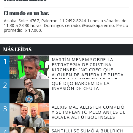
El mundo en un bar.
Asiaka. Soler 4767, Palermo. 11.2492-8244. Lunes a sábados de
11.30 a 23.30 horas. Domingos cerrado. @asiakapalermo. Precio
promedio: $ 17.000.
MÁS LEÍDAS
1
MARTÍN MENEM SOBRE LA
ESTRATEGIA DE CRISTINA
KIRCHNER: "NO CREO QUE
ALGUIEN DE AFUERA LE PUEDA
DECIR A LA JUSTICIA LO QUE
2
QUÉ DIJO BARDEM DE LA
TIENE QUE HACER"
INVASIÓN DE CEUTA
3
ALEXIS MAC ALLISTER CUMPLIÓ
Y SE IMPLANTÓ PELO ANTES DE
VOLVER AL FÚTBOL INGLÉS
4
SANTILLI SE SUMÓ A BULLRICH