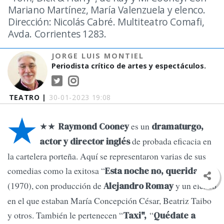
Mariano Martínez, María Valenzuela y elenco.
Dirección: Nicolás Cabré. Multiteatro Comafi,
Avda. Corrientes 1283.
JORGE LUIS MONTIEL
Periodista crítico de artes y espectáculos.
TEATRO |
30-01-2023 19:08
★
★★
es un
Raymond Cooney
dramaturgo,
de probada eficacia en
actor y director inglés
la cartelera porteña. Aquí se representaron varias de sus
comedias como la exitosa “
”
Esta noche no, querida
(1970), con producción de
y un elenco
Alejandro Romay
en el que estaban María Concepción César, Beatriz Taibo
y otros. También le pertenecen “
“
Taxi",
Quédate a