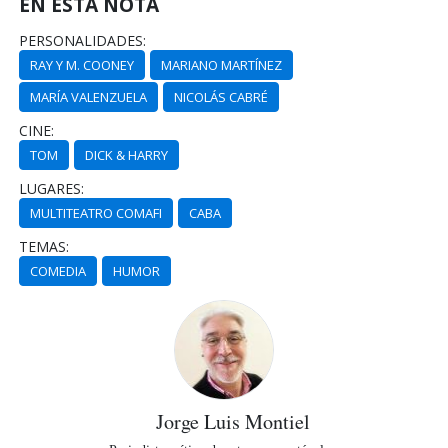
EN ESTA NOTA
PERSONALIDADES:
RAY Y M. COONEY
MARIANO MARTÍNEZ
MARÍA VALENZUELA
NICOLÁS CABRÉ
CINE:
TOM
DICK & HARRY
LUGARES:
MULTITEATRO COMAFI
CABA
TEMAS:
COMEDIA
HUMOR
Jorge Luis Montiel