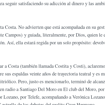
ra seguir satisfaciendo su adicción al dinero y las amb
ista Costa. No advierten que está acompañada en su gest
este Campos) y guiada, literalmente, por Dios, quien le 
. Así, ella estará regida por un solo propósito: devolv
icar a Costa (también llamada Costita y Costi), aclarem
re sus espaldas veinte años de trayectoria teatral y es 
triólico. Pero, justo es mencionarlo, terminó de alcanz
 en radio a Santiago Del Moro en El club del Moro, po
á por Lozano, por Telefe, acompañando a Verónica Lozano
” estrella de los debates del reality Gran Hermano.