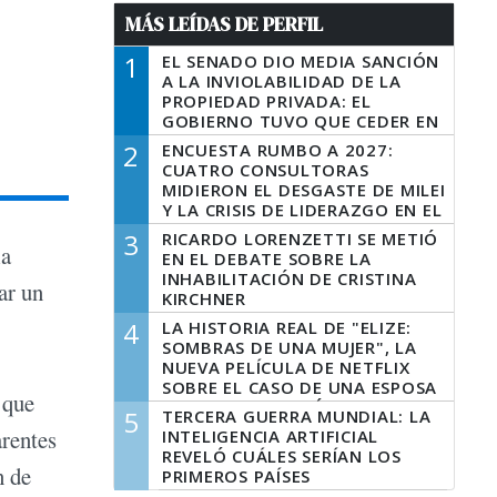
MÁS LEÍDAS DE PERFIL
1
EL SENADO DIO MEDIA SANCIÓN
A LA INVIOLABILIDAD DE LA
PROPIEDAD PRIVADA: EL
GOBIERNO TUVO QUE CEDER EN
LA LEY DEL MANEJO DEL FUEGO
2
ENCUESTA RUMBO A 2027:
CUATRO CONSULTORAS
MIDIERON EL DESGASTE DE MILEI
Y LA CRISIS DE LIDERAZGO EN EL
PERONISMO
3
RICARDO LORENZETTI SE METIÓ
la
EN EL DEBATE SOBRE LA
INHABILITACIÓN DE CRISTINA
ar un
KIRCHNER
4
LA HISTORIA REAL DE "ELIZE:
SOMBRAS DE UNA MUJER", LA
NUEVA PELÍCULA DE NETFLIX
SOBRE EL CASO DE UNA ESPOSA
 que
QUE DESCUARTIZÓ A SU
5
TERCERA GUERRA MUNDIAL: LA
MARIDO
arentes
INTELIGENCIA ARTIFICIAL
REVELÓ CUÁLES SERÍAN LOS
n de
PRIMEROS PAÍSES
LATINOAMERICANOS EN SER