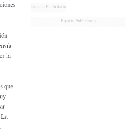
iciones
DERROTADOS
Espacio Publicitario
Espacio Publicitario
ión
envía
er la
os que
muy
ar
r La
.