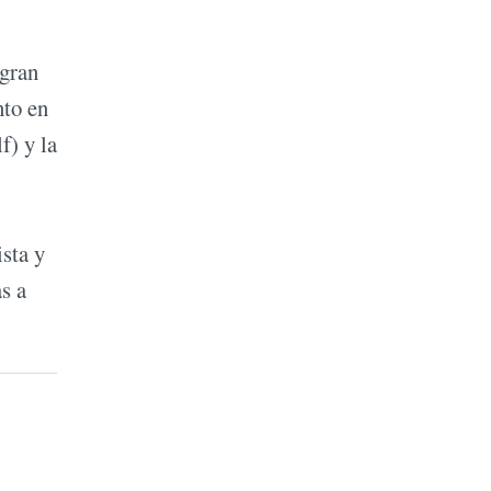
 gran
nto en
f) y la
sta y
s a