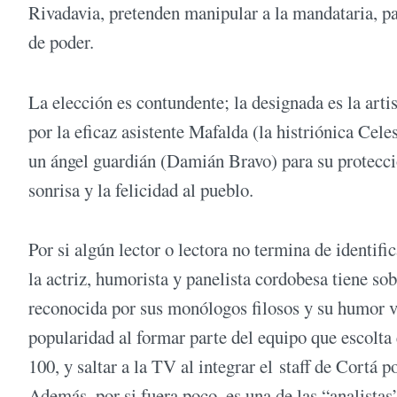
Rivadavia, pretenden manipular a la mandataria, pa
de poder.
La elección es contundente; la designada es la art
por la eficaz asistente Mafalda (la histriónica Cel
un ángel guardián (Damián Bravo) para su protección
sonrisa y la felicidad al pueblo.
Por si algún lector o lectora no termina de identif
la actriz, humorista y panelista cordobesa tiene sob
reconocida por sus monólogos filosos y su humor vi
popularidad al formar parte del equipo que escolta
100, y saltar a la TV al integrar el staff de Cort
Además, por si fuera poco, es una de las “analistas