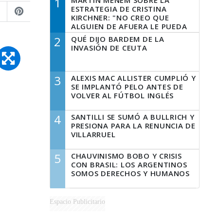
1
MARTÍN MENEM SOBRE LA
ESTRATEGIA DE CRISTINA
KIRCHNER: "NO CREO QUE
ALGUIEN DE AFUERA LE PUEDA
DECIR A LA JUSTICIA LO QUE
2
QUÉ DIJO BARDEM DE LA
TIENE QUE HACER"
INVASIÓN DE CEUTA
3
ALEXIS MAC ALLISTER CUMPLIÓ Y
SE IMPLANTÓ PELO ANTES DE
VOLVER AL FÚTBOL INGLÉS
4
SANTILLI SE SUMÓ A BULLRICH Y
PRESIONA PARA LA RENUNCIA DE
VILLARRUEL
5
CHAUVINISMO BOBO Y CRISIS
CON BRASIL: LOS ARGENTINOS
SOMOS DERECHOS Y HUMANOS
Espacio Publicitario