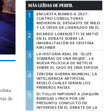
MÁS LEÍDAS DE PERFIL
1
ENCUESTA RUMBO A 2027:
CUATRO CONSULTORAS
MIDIERON EL DESGASTE DE MILEI
Y LA CRISIS DE LIDERAZGO EN EL
PERONISMO
2
RICARDO LORENZETTI SE METIÓ
EN EL DEBATE SOBRE LA
INHABILITACIÓN DE CRISTINA
KIRCHNER
3
LA HISTORIA REAL DE "ELIZE:
SOMBRAS DE UNA MUJER", LA
NUEVA PELÍCULA DE NETFLIX
SOBRE EL CASO DE UNA ESPOSA
QUE DESCUARTIZÓ A SU
4
TERCERA GUERRA MUNDIAL: LA
MARIDO
INTELIGENCIA ARTIFICIAL
REVELÓ CUÁLES SERÍAN LOS
PRIMEROS PAÍSES
soluta
LATINOAMERICANOS EN SER
5
DI TULLIO IMPUGNÓ A JOAQUÍN
DERROTADOS
etas de
BENEGAS LYNCH POR UN
PRESUNTO CONFLICTO DE
INTERESES EN EL DEBATE DE LA
LEY DE TIERRAS