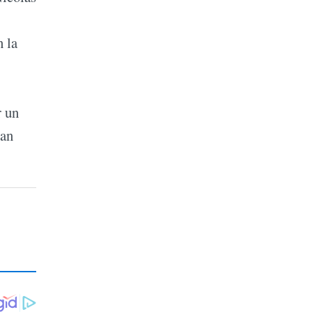
n la
r un
tan