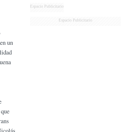
Espacio Publicitario
Espacio Publicitario
o
 en un
lidad
suena
e
 que
rans
Nicolás