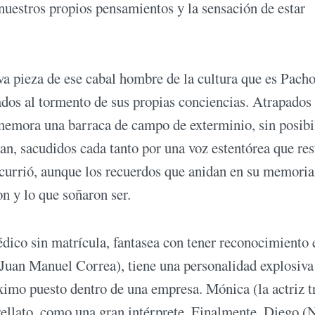
uestros propios pensamientos y la sensación de estar
eva pieza de ese cabal hombre de la cultura que es Pach
ados al tormento de sus propias conciencias. Atrapados
memora una barraca de campo de exterminio, sin posibi
dan, sacudidos cada tanto por una voz estentórea que re
 ocurrió, aunque los recuerdos que anidan en su memoria
n y lo que soñaron ser.
édico sin matrícula, fantasea con tener reconocimiento 
 (Juan Manuel Correa), tiene una personalidad explosiva
ximo puesto dentro de una empresa. Mónica (la actriz t
rellato, como una gran intérprete. Finalmente, Diego (