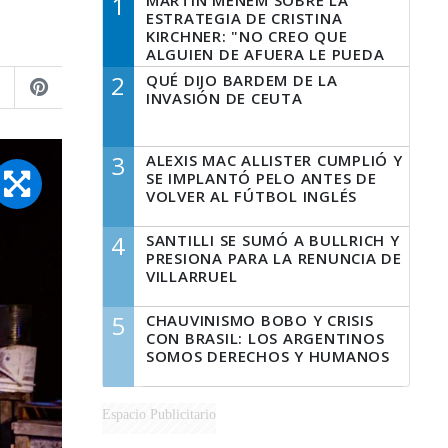
1
MARTÍN MENEM SOBRE LA
ESTRATEGIA DE CRISTINA
KIRCHNER: "NO CREO QUE
ALGUIEN DE AFUERA LE PUEDA
DECIR A LA JUSTICIA LO QUE
2
QUÉ DIJO BARDEM DE LA
TIENE QUE HACER"
INVASIÓN DE CEUTA
3
ALEXIS MAC ALLISTER CUMPLIÓ Y
SE IMPLANTÓ PELO ANTES DE
VOLVER AL FÚTBOL INGLÉS
4
SANTILLI SE SUMÓ A BULLRICH Y
PRESIONA PARA LA RENUNCIA DE
VILLARRUEL
5
CHAUVINISMO BOBO Y CRISIS
CON BRASIL: LOS ARGENTINOS
SOMOS DERECHOS Y HUMANOS
Espacio Publicitario