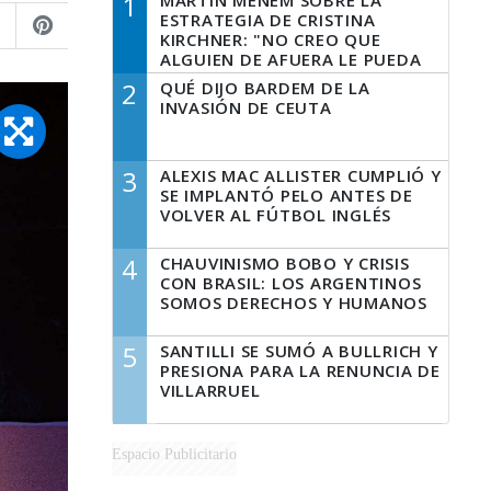
1
MARTÍN MENEM SOBRE LA
ESTRATEGIA DE CRISTINA
KIRCHNER: "NO CREO QUE
ALGUIEN DE AFUERA LE PUEDA
DECIR A LA JUSTICIA LO QUE
2
QUÉ DIJO BARDEM DE LA
TIENE QUE HACER"
INVASIÓN DE CEUTA
3
ALEXIS MAC ALLISTER CUMPLIÓ Y
SE IMPLANTÓ PELO ANTES DE
VOLVER AL FÚTBOL INGLÉS
4
CHAUVINISMO BOBO Y CRISIS
CON BRASIL: LOS ARGENTINOS
SOMOS DERECHOS Y HUMANOS
5
SANTILLI SE SUMÓ A BULLRICH Y
PRESIONA PARA LA RENUNCIA DE
VILLARRUEL
Espacio Publicitario