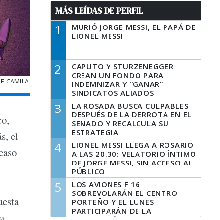
MÁS LEÍDAS DE PERFIL
1
MURIÓ JORGE MESSI, EL PAPÁ DE
LIONEL MESSI
2
CAPUTO Y STURZENEGGER
CREAN UN FONDO PARA
DE CAMILA
INDEMNIZAR Y “GANAR”
SINDICATOS ALIADOS
3
LA ROSADA BUSCA CULPABLES
DESPUÉS DE LA DERROTA EN EL
co,
SENADO Y RECALCULA SU
ESTRATEGIA
s, el
4
LIONEL MESSI LLEGA A ROSARIO
acaso
A LAS 20.30: VELATORIO ÍNTIMO
DE JORGE MESSI, SIN ACCESO AL
PÚBLICO
5
LOS AVIONES F 16
SOBREVOLARÁN EL CENTRO
uesta
PORTEÑO Y EL LUNES
PARTICIPARÁN DE LA
ya
CELEBRACIÓN DE LA FUERZA