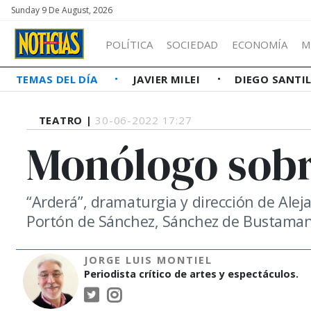
Sunday 9 De August, 2026
POLÍTICA
SOCIEDAD
ECONOMÍA
M
TEMAS DEL DÍA
JAVIER MILEI
DIEGO SANTI
TEATRO |
30-06-2022 17:27
Monólogo sobr
“Arderá”, dramaturgia y dirección de Alej
Portón de Sánchez, Sánchez de Bustaman
JORGE LUIS MONTIEL
Periodista crítico de artes y espectáculos.