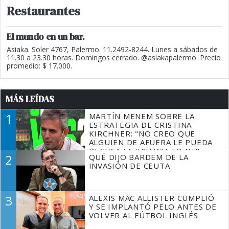
Restaurantes
El mundo en un bar.
Asiaka. Soler 4767, Palermo. 11.2492-8244. Lunes a sábados de
11.30 a 23.30 horas. Domingos cerrado. @asiakapalermo. Precio
promedio: $ 17.000.
MÁS LEÍDAS
1
MARTÍN MENEM SOBRE LA
ESTRATEGIA DE CRISTINA
KIRCHNER: "NO CREO QUE
ALGUIEN DE AFUERA LE PUEDA
DECIR A LA JUSTICIA LO QUE
2
QUÉ DIJO BARDEM DE LA
TIENE QUE HACER"
INVASIÓN DE CEUTA
3
ALEXIS MAC ALLISTER CUMPLIÓ
Y SE IMPLANTÓ PELO ANTES DE
VOLVER AL FÚTBOL INGLÉS