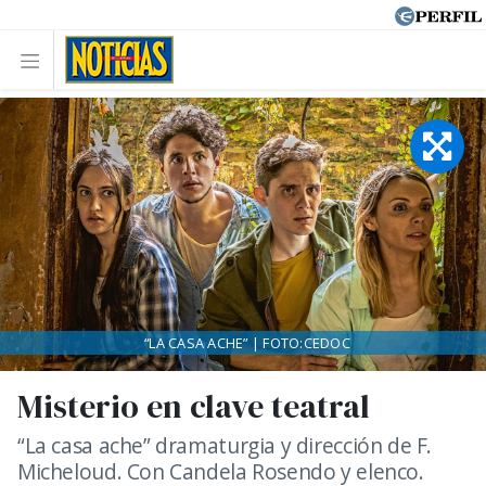
“LA CASA ACHE” | FOTO:CEDOC
Misterio en clave teatral
“La casa ache” dramaturgia y dirección de F.
Micheloud. Con Candela Rosendo y elenco.