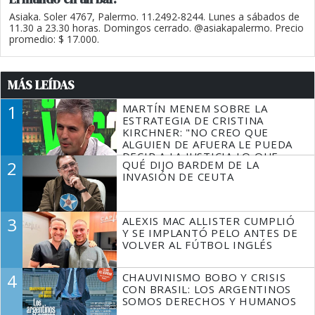
Asiaka. Soler 4767, Palermo. 11.2492-8244. Lunes a sábados de
11.30 a 23.30 horas. Domingos cerrado. @asiakapalermo. Precio
promedio: $ 17.000.
MÁS LEÍDAS
1
MARTÍN MENEM SOBRE LA
ESTRATEGIA DE CRISTINA
KIRCHNER: "NO CREO QUE
ALGUIEN DE AFUERA LE PUEDA
DECIR A LA JUSTICIA LO QUE
2
QUÉ DIJO BARDEM DE LA
TIENE QUE HACER"
INVASIÓN DE CEUTA
3
ALEXIS MAC ALLISTER CUMPLIÓ
Y SE IMPLANTÓ PELO ANTES DE
VOLVER AL FÚTBOL INGLÉS
4
CHAUVINISMO BOBO Y CRISIS
CON BRASIL: LOS ARGENTINOS
SOMOS DERECHOS Y HUMANOS