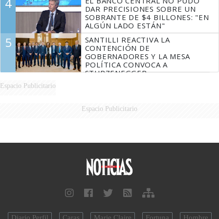
4
EL BANCO CENTRAL NO PUDO
DAR PRECISIONES SOBRE UN
SOBRANTE DE $4 BILLONES: "EN
ALGÚN LADO ESTÁN"
5
SANTILLI REACTIVA LA
CONTENCIÓN DE
GOBERNADORES Y LA MESA
POLÍTICA CONVOCA A
STURZENEGGER
Espacio Publicitario
Espacio Publicitario
Diario Perfil
Caras
Marie Claire
Fortuna
Hombre