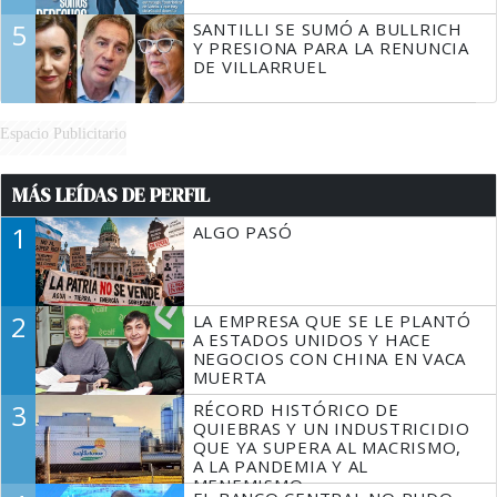
5
SANTILLI SE SUMÓ A BULLRICH
Y PRESIONA PARA LA RENUNCIA
DE VILLARRUEL
Espacio Publicitario
MÁS LEÍDAS DE PERFIL
1
ALGO PASÓ
2
LA EMPRESA QUE SE LE PLANTÓ
A ESTADOS UNIDOS Y HACE
NEGOCIOS CON CHINA EN VACA
MUERTA
3
RÉCORD HISTÓRICO DE
QUIEBRAS Y UN INDUSTRICIDIO
QUE YA SUPERA AL MACRISMO,
A LA PANDEMIA Y AL
MENEMISMO