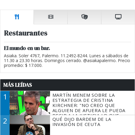
Restaurantes
El mundo en un bar.
Asiaka. Soler 4767, Palermo. 11.2492-8244. Lunes a sábados de
11.30 a 23.30 horas. Domingos cerrado. @asiakapalermo. Precio
promedio: $ 17.000.
MÁS LEÍDAS
1
MARTÍN MENEM SOBRE LA
ESTRATEGIA DE CRISTINA
KIRCHNER: "NO CREO QUE
ALGUIEN DE AFUERA LE PUEDA
DECIR A LA JUSTICIA LO QUE
2
QUÉ DIJO BARDEM DE LA
TIENE QUE HACER"
INVASIÓN DE CEUTA