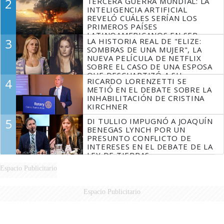
2
TERCERA GUERRA MUNDIAL: LA
INTELIGENCIA ARTIFICIAL
REVELÓ CUÁLES SERÍAN LOS
PRIMEROS PAÍSES
LATINOAMERICANOS EN SER
3
LA HISTORIA REAL DE "ELIZE:
DERROTADOS
SOMBRAS DE UNA MUJER", LA
NUEVA PELÍCULA DE NETFLIX
SOBRE EL CASO DE UNA ESPOSA
QUE DESCUARTIZÓ A SU
4
RICARDO LORENZETTI SE
MARIDO
METIÓ EN EL DEBATE SOBRE LA
INHABILITACIÓN DE CRISTINA
KIRCHNER
5
DI TULLIO IMPUGNÓ A JOAQUÍN
BENEGAS LYNCH POR UN
PRESUNTO CONFLICTO DE
INTERESES EN EL DEBATE DE LA
LEY DE TIERRAS
Espacio Publicitario
Espacio Publicitario