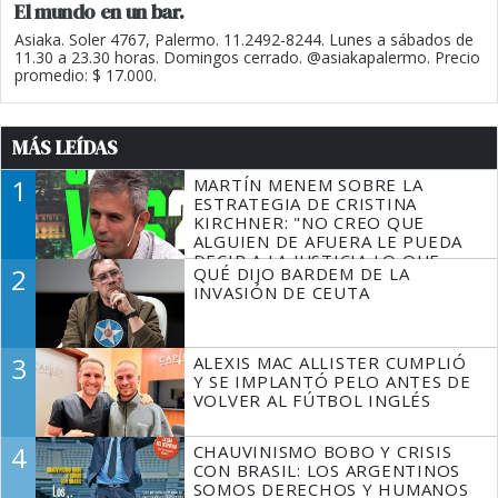
El mundo en un bar.
Asiaka. Soler 4767, Palermo. 11.2492-8244. Lunes a sábados de
11.30 a 23.30 horas. Domingos cerrado. @asiakapalermo. Precio
promedio: $ 17.000.
MÁS LEÍDAS
1
MARTÍN MENEM SOBRE LA
ESTRATEGIA DE CRISTINA
KIRCHNER: "NO CREO QUE
ALGUIEN DE AFUERA LE PUEDA
DECIR A LA JUSTICIA LO QUE
2
QUÉ DIJO BARDEM DE LA
TIENE QUE HACER"
INVASIÓN DE CEUTA
3
ALEXIS MAC ALLISTER CUMPLIÓ
Y SE IMPLANTÓ PELO ANTES DE
VOLVER AL FÚTBOL INGLÉS
4
CHAUVINISMO BOBO Y CRISIS
CON BRASIL: LOS ARGENTINOS
SOMOS DERECHOS Y HUMANOS