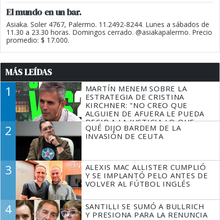
El mundo en un bar.
Asiaka. Soler 4767, Palermo. 11.2492-8244. Lunes a sábados de
11.30 a 23.30 horas. Domingos cerrado. @asiakapalermo. Precio
promedio: $ 17.000.
MÁS LEÍDAS
1
MARTÍN MENEM SOBRE LA
ESTRATEGIA DE CRISTINA
KIRCHNER: "NO CREO QUE
ALGUIEN DE AFUERA LE PUEDA
DECIR A LA JUSTICIA LO QUE
2
QUÉ DIJO BARDEM DE LA
TIENE QUE HACER"
INVASIÓN DE CEUTA
3
ALEXIS MAC ALLISTER CUMPLIÓ
Y SE IMPLANTÓ PELO ANTES DE
VOLVER AL FÚTBOL INGLÉS
4
SANTILLI SE SUMÓ A BULLRICH
Y PRESIONA PARA LA RENUNCIA