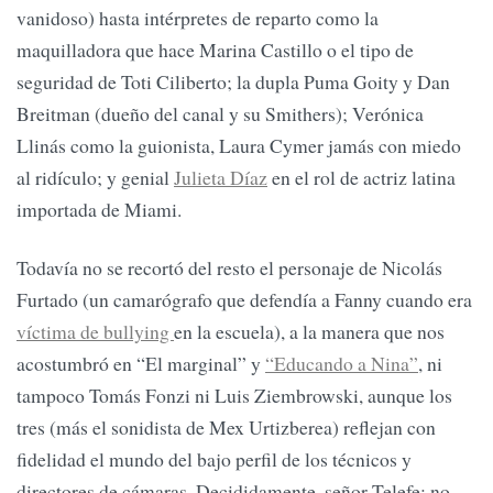
vanidoso) hasta intérpretes de reparto como la
maquilladora que hace Marina Castillo o el tipo de
seguridad de Toti Ciliberto; la dupla Puma Goity y Dan
Breitman (dueño del canal y su Smithers); Verónica
Llinás como la guionista, Laura Cymer jamás con miedo
al ridículo; y genial
Julieta Díaz
en el rol de actriz latina
importada de Miami.
Todavía no se recortó del resto el personaje de Nicolás
Furtado (un camarógrafo que defendía a Fanny cuando era
víctima de bullying
en la escuela), a la manera que nos
acostumbró en “El marginal” y
“Educando a Nina”
, ni
tampoco Tomás Fonzi ni Luis Ziembrowski, aunque los
tres (más el sonidista de Mex Urtizberea) reflejan con
fidelidad el mundo del bajo perfil de los técnicos y
directores de cámaras. Decididamente, señor Telefe: no