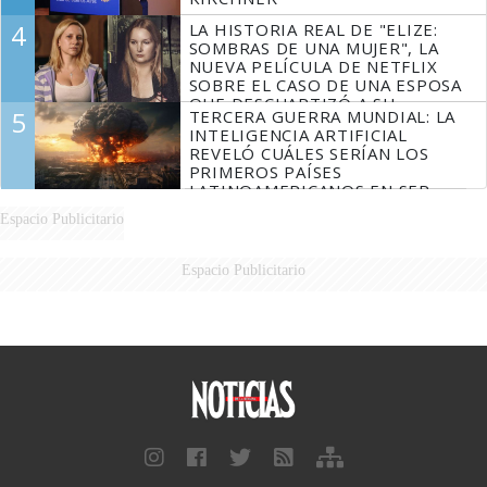
4
LA HISTORIA REAL DE "ELIZE:
SOMBRAS DE UNA MUJER", LA
NUEVA PELÍCULA DE NETFLIX
SOBRE EL CASO DE UNA ESPOSA
QUE DESCUARTIZÓ A SU
5
TERCERA GUERRA MUNDIAL: LA
MARIDO
INTELIGENCIA ARTIFICIAL
REVELÓ CUÁLES SERÍAN LOS
PRIMEROS PAÍSES
LATINOAMERICANOS EN SER
DERROTADOS
Espacio Publicitario
Espacio Publicitario