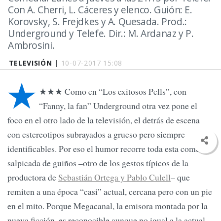
Con A. Cherri, L. Cáceres y elenco. Guión: E.
Korovsky, S. Frejdkes y A. Quesada. Prod.:
Underground y Telefe. Dir.: M. Ardanaz y P.
Ambrosini.
TELEVISIÓN |
10-07-2017 15:08
★
★★★ Como en “Los exitosos Pells”, con
“Fanny, la fan” Underground otra vez pone el
foco en el otro lado de la televisión, el detrás de escena
con estereotipos subrayados a grueso pero siempre
identificables. Por eso el humor recorre toda esta comedia
salpicada de guiños –otro de los gestos típicos de la
productora de
Sebastián Ortega y Pablo Culell
– que
remiten a una época “casi” actual, cercana pero con un pie
en el mito. Porque Megacanal, la emisora montada por la
nueva ficción, es reconocible aunque no igual a la actual,