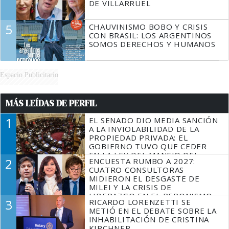
DE VILLARRUEL
5
CHAUVINISMO BOBO Y CRISIS
CON BRASIL: LOS ARGENTINOS
SOMOS DERECHOS Y HUMANOS
Espacio Publicitario
MÁS LEÍDAS DE PERFIL
1
EL SENADO DIO MEDIA SANCIÓN
A LA INVIOLABILIDAD DE LA
PROPIEDAD PRIVADA: EL
GOBIERNO TUVO QUE CEDER
EN LA LEY DEL MANEJO DEL
2
ENCUESTA RUMBO A 2027:
FUEGO
CUATRO CONSULTORAS
MIDIERON EL DESGASTE DE
MILEI Y LA CRISIS DE
LIDERAZGO EN EL PERONISMO
3
RICARDO LORENZETTI SE
METIÓ EN EL DEBATE SOBRE LA
INHABILITACIÓN DE CRISTINA
KIRCHNER