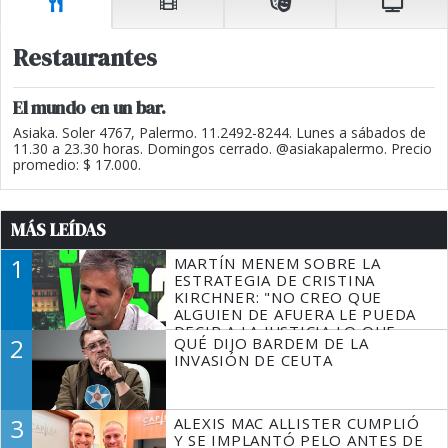
Restaurantes
El mundo en un bar.
Asiaka. Soler 4767, Palermo. 11.2492-8244. Lunes a sábados de
11.30 a 23.30 horas. Domingos cerrado. @asiakapalermo. Precio
promedio: $ 17.000.
MÁS LEÍDAS
1
MARTÍN MENEM SOBRE LA
ESTRATEGIA DE CRISTINA
KIRCHNER: "NO CREO QUE
ALGUIEN DE AFUERA LE PUEDA
DECIR A LA JUSTICIA LO QUE
2
QUÉ DIJO BARDEM DE LA
TIENE QUE HACER"
INVASIÓN DE CEUTA
3
ALEXIS MAC ALLISTER CUMPLIÓ
Y SE IMPLANTÓ PELO ANTES DE