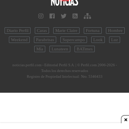
Diario Perfil
Caras
Marie Claire
Fortuna
Hombre
Weekend
Parabrisas
Supercampo
Look
Luz
Mía
Lunateen
BATimes
noticias.perfil.com - Editorial Perfil S.A.
| © Perfil.com 2006-2026 -
Todos los derechos reservados
Registro de Propiedad Intelectual: Nro. 5346433