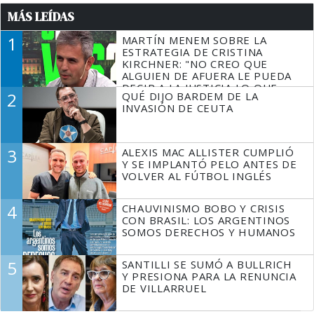
MÁS LEÍDAS
1
MARTÍN MENEM SOBRE LA
ESTRATEGIA DE CRISTINA
KIRCHNER: "NO CREO QUE
ALGUIEN DE AFUERA LE PUEDA
DECIR A LA JUSTICIA LO QUE
2
QUÉ DIJO BARDEM DE LA
TIENE QUE HACER"
INVASIÓN DE CEUTA
3
ALEXIS MAC ALLISTER CUMPLIÓ
Y SE IMPLANTÓ PELO ANTES DE
VOLVER AL FÚTBOL INGLÉS
4
CHAUVINISMO BOBO Y CRISIS
CON BRASIL: LOS ARGENTINOS
SOMOS DERECHOS Y HUMANOS
5
SANTILLI SE SUMÓ A BULLRICH
Y PRESIONA PARA LA RENUNCIA
DE VILLARRUEL