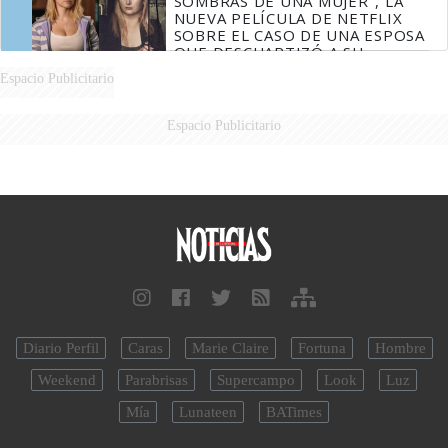
SOMBRAS DE UNA MUJER", LA
NUEVA PELÍCULA DE NETFLIX
SOBRE EL CASO DE UNA ESPOSA
QUE DESCUARTIZÓ A SU
MARIDO
Espacio Publicitario
Espacio Publicitario
Diario Perfil
Caras
Marie Claire
Fortuna
Hombre
Weekend
Parabrisas
Supercampo
Look
Luz
Mía
Lunateen
BATimes