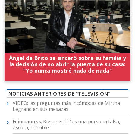
Ángel de Brito se sinceró sobre su familia y
la decisión de no abrir la puerta de su casa:
"Yo nunca mostré nada de nada"
NOTICIAS ANTERIORES DE "TELEVISIÓN"
VIDEO: las preguntas más incómodas de Mirtha
Legrand en sus mesazas
Feinmann vs. Kusnetzoff: "es una persona falsa,
oscura, horrible"