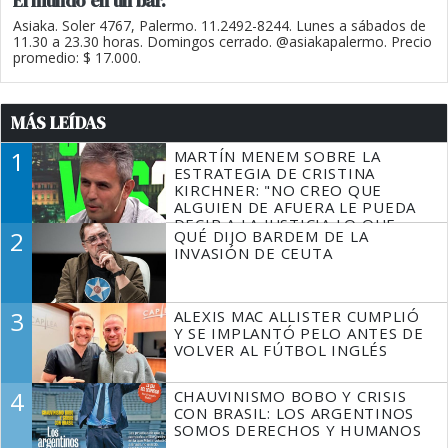
El mundo en un bar.
Asiaka. Soler 4767, Palermo. 11.2492-8244. Lunes a sábados de
11.30 a 23.30 horas. Domingos cerrado. @asiakapalermo. Precio
promedio: $ 17.000.
MÁS LEÍDAS
1
MARTÍN MENEM SOBRE LA
ESTRATEGIA DE CRISTINA
KIRCHNER: "NO CREO QUE
ALGUIEN DE AFUERA LE PUEDA
DECIR A LA JUSTICIA LO QUE
2
QUÉ DIJO BARDEM DE LA
TIENE QUE HACER"
INVASIÓN DE CEUTA
3
ALEXIS MAC ALLISTER CUMPLIÓ
Y SE IMPLANTÓ PELO ANTES DE
VOLVER AL FÚTBOL INGLÉS
4
CHAUVINISMO BOBO Y CRISIS
CON BRASIL: LOS ARGENTINOS
SOMOS DERECHOS Y HUMANOS