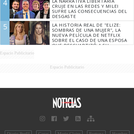
4
LA NARRATIVA LIBERTARIA
CRUJE EN LAS REDES Y MILEI
SUFRE LAS CONSECUENCIAS DEL
DESGASTE
5
LA HISTORIA REAL DE "ELIZE:
SOMBRAS DE UNA MUJER", LA
NUEVA PELÍCULA DE NETFLIX
SOBRE EL CASO DE UNA ESPOSA
QUE DESCUARTIZÓ A SU
MARIDO
Espacio Publicitario
Espacio Publicitario
Diario Perfil
Caras
Marie Claire
Fortuna
Hombre