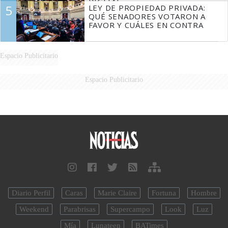
DIGITAL
5
LEY DE PROPIEDAD PRIVADA:
QUÉ SENADORES VOTARON A
FAVOR Y CUÁLES EN CONTRA
Espacio Publicitario
Espacio Publicitario
Diario Perfil
Caras
Marie Claire
Fortuna
Hombre
Weekend
Parabrisas
Supercampo
Look
Luz
Mía
Lunateen
BATimes