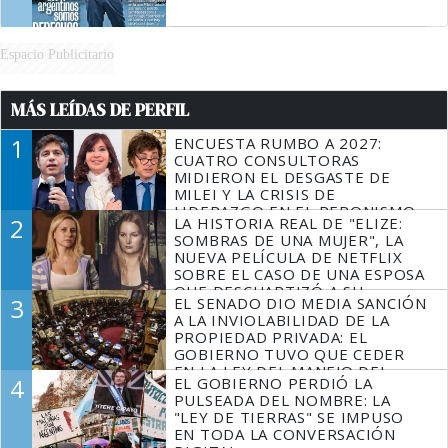
Espacio Publicitario
MÁS LEÍDAS DE PERFIL
1
ENCUESTA RUMBO A 2027:
CUATRO CONSULTORAS
MIDIERON EL DESGASTE DE
MILEI Y LA CRISIS DE
LIDERAZGO EN EL PERONISMO
2
LA HISTORIA REAL DE "ELIZE:
SOMBRAS DE UNA MUJER", LA
NUEVA PELÍCULA DE NETFLIX
SOBRE EL CASO DE UNA ESPOSA
QUE DESCUARTIZÓ A SU
3
EL SENADO DIO MEDIA SANCIÓN
MARIDO
A LA INVIOLABILIDAD DE LA
PROPIEDAD PRIVADA: EL
GOBIERNO TUVO QUE CEDER
EN LA LEY DEL MANEJO DEL
4
EL GOBIERNO PERDIÓ LA
FUEGO
PULSEADA DEL NOMBRE: LA
"LEY DE TIERRAS" SE IMPUSO
EN TODA LA CONVERSACIÓN