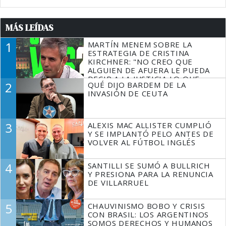
MÁS LEÍDAS
1
MARTÍN MENEM SOBRE LA
ESTRATEGIA DE CRISTINA
KIRCHNER: "NO CREO QUE
ALGUIEN DE AFUERA LE PUEDA
DECIR A LA JUSTICIA LO QUE
2
QUÉ DIJO BARDEM DE LA
TIENE QUE HACER"
INVASIÓN DE CEUTA
3
ALEXIS MAC ALLISTER CUMPLIÓ
Y SE IMPLANTÓ PELO ANTES DE
VOLVER AL FÚTBOL INGLÉS
4
SANTILLI SE SUMÓ A BULLRICH
Y PRESIONA PARA LA RENUNCIA
DE VILLARRUEL
5
CHAUVINISMO BOBO Y CRISIS
CON BRASIL: LOS ARGENTINOS
SOMOS DERECHOS Y HUMANOS