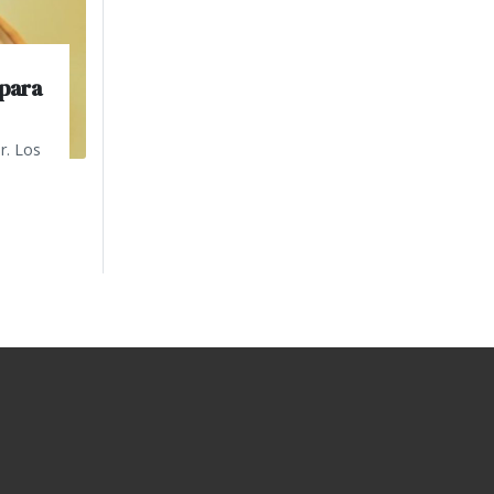
 para
r. Los