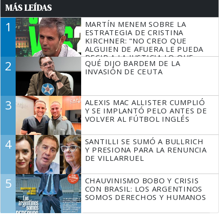
MÁS LEÍDAS
1
MARTÍN MENEM SOBRE LA
ESTRATEGIA DE CRISTINA
KIRCHNER: "NO CREO QUE
ALGUIEN DE AFUERA LE PUEDA
DECIR A LA JUSTICIA LO QUE
2
QUÉ DIJO BARDEM DE LA
TIENE QUE HACER"
INVASIÓN DE CEUTA
3
ALEXIS MAC ALLISTER CUMPLIÓ
Y SE IMPLANTÓ PELO ANTES DE
VOLVER AL FÚTBOL INGLÉS
4
SANTILLI SE SUMÓ A BULLRICH
Y PRESIONA PARA LA RENUNCIA
DE VILLARRUEL
5
CHAUVINISMO BOBO Y CRISIS
CON BRASIL: LOS ARGENTINOS
SOMOS DERECHOS Y HUMANOS