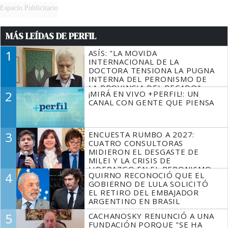
Espacio Publicitario
MÁS LEÍDAS DE PERFIL
1
ASÍS: "LA MOVIDA
INTERNACIONAL DE LA
DOCTORA TENSIONA LA PUGNA
INTERNA DEL PERONISMO DE
LA PROVINCIA DEL PECADO"
2
¡MIRÁ EN VIVO +PERFIL!: UN
CANAL CON GENTE QUE PIENSA
3
ENCUESTA RUMBO A 2027:
CUATRO CONSULTORAS
MIDIERON EL DESGASTE DE
MILEI Y LA CRISIS DE
LIDERAZGO EN EL PERONISMO
4
QUIRNO RECONOCIÓ QUE EL
GOBIERNO DE LULA SOLICITÓ
EL RETIRO DEL EMBAJADOR
ARGENTINO EN BRASIL
5
CACHANOSKY RENUNCIÓ A UNA
FUNDACIÓN PORQUE "SE HA