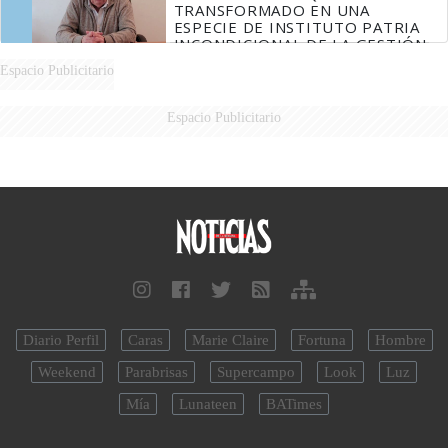
TRANSFORMADO EN UNA
ESPECIE DE INSTITUTO PATRIA
INCONDICIONAL DE LA GESTIÓN
DE MILEI"
Espacio Publicitario
Espacio Publicitario
Diario Perfil
Caras
Marie Claire
Fortuna
Hombre
Weekend
Parabrisas
Supercampo
Look
Luz
Mía
Lunateen
BATimes