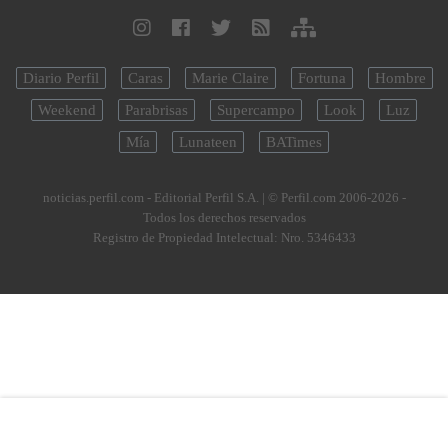
Diario Perfil
Caras
Marie Claire
Fortuna
Hombre
Weekend
Parabrisas
Supercampo
Look
Luz
Mía
Lunateen
BATimes
noticias.perfil.com - Editorial Perfil S.A.
| © Perfil.com 2006-2026 -
Todos los derechos reservados
Registro de Propiedad Intelectual: Nro. 5346433