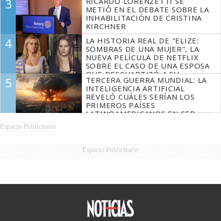
3
RICARDO LORENZETTI SE
METIÓ EN EL DEBATE SOBRE LA
INHABILITACIÓN DE CRISTINA
KIRCHNER
4
LA HISTORIA REAL DE "ELIZE:
SOMBRAS DE UNA MUJER", LA
NUEVA PELÍCULA DE NETFLIX
SOBRE EL CASO DE UNA ESPOSA
QUE DESCUARTIZÓ A SU
5
TERCERA GUERRA MUNDIAL: LA
MARIDO
INTELIGENCIA ARTIFICIAL
REVELÓ CUÁLES SERÍAN LOS
PRIMEROS PAÍSES
LATINOAMERICANOS EN SER
DERROTADOS
Espacio Publicitario
Espacio Publicitario