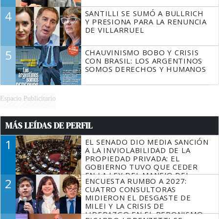
4
SANTILLI SE SUMÓ A BULLRICH
Y PRESIONA PARA LA RENUNCIA
DE VILLARRUEL
5
CHAUVINISMO BOBO Y CRISIS
CON BRASIL: LOS ARGENTINOS
SOMOS DERECHOS Y HUMANOS
Espacio Publicitario
MÁS LEÍDAS DE PERFIL
1
EL SENADO DIO MEDIA SANCIÓN
A LA INVIOLABILIDAD DE LA
PROPIEDAD PRIVADA: EL
GOBIERNO TUVO QUE CEDER
EN LA LEY DEL MANEJO DEL
2
ENCUESTA RUMBO A 2027:
FUEGO
CUATRO CONSULTORAS
MIDIERON EL DESGASTE DE
MILEI Y LA CRISIS DE
LIDERAZGO EN EL PERONISMO