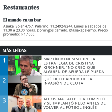
Restaurantes
El mundo en un bar.
Asiaka. Soler 4767, Palermo. 11.2492-8244. Lunes a sábados de
11.30 a 23.30 horas. Domingos cerrado. @asiakapalermo. Precio
promedio: $ 17.000.
MÁS LEÍDAS
1
MARTÍN MENEM SOBRE LA
ESTRATEGIA DE CRISTINA
KIRCHNER: "NO CREO QUE
ALGUIEN DE AFUERA LE PUEDA
DECIR A LA JUSTICIA LO QUE
2
QUÉ DIJO BARDEM DE LA
TIENE QUE HACER"
INVASIÓN DE CEUTA
3
ALEXIS MAC ALLISTER CUMPLIÓ
Y SE IMPLANTÓ PELO ANTES DE
VOLVER AL FÚTBOL INGLÉS