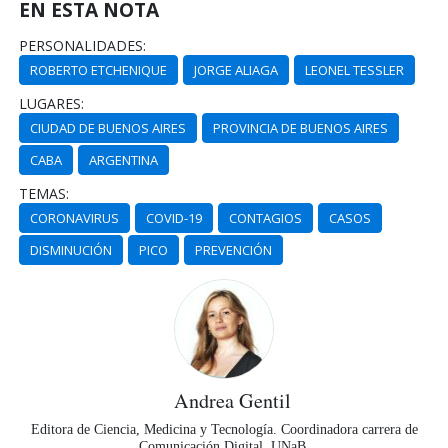
EN ESTA NOTA
PERSONALIDADES:
ROBERTO ETCHENIQUE
JORGE ALIAGA
LEONEL TESSLER
LUGARES:
CIUDAD DE BUENOS AIRES
PROVINCIA DE BUENOS AIRES
CABA
ARGENTINA
TEMAS:
CORONAVIRUS
COVID-19
CONTAGIOS
CASOS
DISMINUCIÓN
PICO
PREVENCIÓN
Andrea Gentil
Editora de Ciencia, Medicina y Tecnología. Coordinadora carrera de
Comunicación Digital, UNaB.