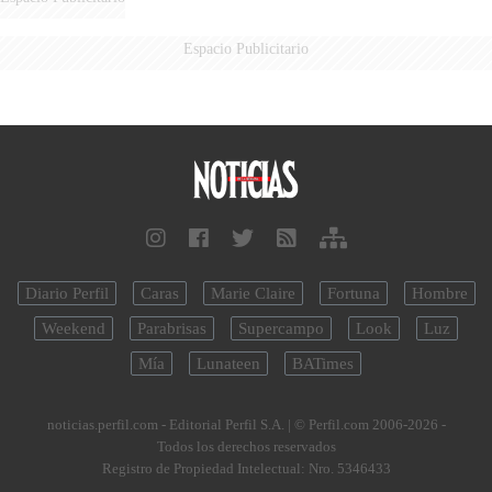
Espacio Publicitario
Diario Perfil
Caras
Marie Claire
Fortuna
Hombre
Weekend
Parabrisas
Supercampo
Look
Luz
Mía
Lunateen
BATimes
noticias.perfil.com - Editorial Perfil S.A.
| © Perfil.com 2006-2026 -
Todos los derechos reservados
Registro de Propiedad Intelectual: Nro. 5346433