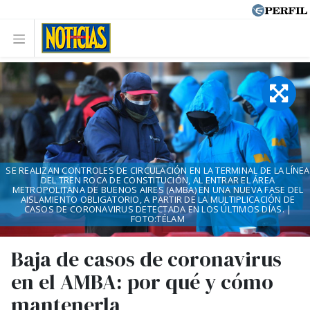
SE REALIZAN CONTROLES DE CIRCULACIÓN EN LA TERMINAL DE LA LÍNEA
DEL TREN ROCA DE CONSTITUCIÓN, AL ENTRAR EL ÁREA
METROPOLITANA DE BUENOS AIRES (AMBA) EN UNA NUEVA FASE DEL
AISLAMIENTO OBLIGATORIO, A PARTIR DE LA MULTIPLICACIÓN DE
CASOS DE CORONAVIRUS DETECTADA EN LOS ÚLTIMOS DÍAS. |
FOTO:TÉLAM
Baja de casos de coronavirus
en el AMBA: por qué y cómo
mantenerla