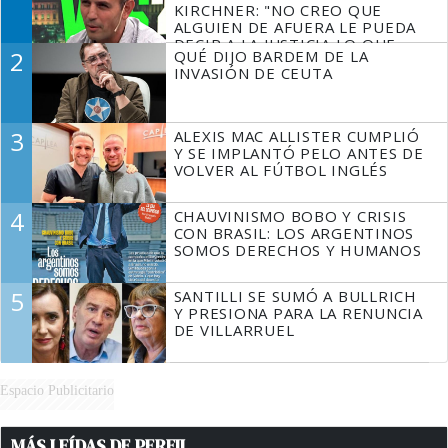
KIRCHNER: "NO CREO QUE
ALGUIEN DE AFUERA LE PUEDA
DECIR A LA JUSTICIA LO QUE
2
QUÉ DIJO BARDEM DE LA
TIENE QUE HACER"
INVASIÓN DE CEUTA
3
ALEXIS MAC ALLISTER CUMPLIÓ
Y SE IMPLANTÓ PELO ANTES DE
VOLVER AL FÚTBOL INGLÉS
4
CHAUVINISMO BOBO Y CRISIS
CON BRASIL: LOS ARGENTINOS
SOMOS DERECHOS Y HUMANOS
5
SANTILLI SE SUMÓ A BULLRICH
Y PRESIONA PARA LA RENUNCIA
DE VILLARRUEL
Espacio Publicitario
MÁS LEÍDAS DE PERFIL