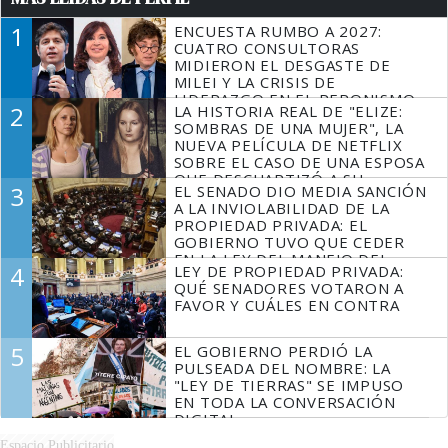
1
ENCUESTA RUMBO A 2027:
CUATRO CONSULTORAS
MIDIERON EL DESGASTE DE
MILEI Y LA CRISIS DE
LIDERAZGO EN EL PERONISMO
2
LA HISTORIA REAL DE "ELIZE:
SOMBRAS DE UNA MUJER", LA
NUEVA PELÍCULA DE NETFLIX
SOBRE EL CASO DE UNA ESPOSA
QUE DESCUARTIZÓ A SU
3
EL SENADO DIO MEDIA SANCIÓN
MARIDO
A LA INVIOLABILIDAD DE LA
PROPIEDAD PRIVADA: EL
GOBIERNO TUVO QUE CEDER
EN LA LEY DEL MANEJO DEL
4
LEY DE PROPIEDAD PRIVADA:
FUEGO
QUÉ SENADORES VOTARON A
FAVOR Y CUÁLES EN CONTRA
5
EL GOBIERNO PERDIÓ LA
PULSEADA DEL NOMBRE: LA
"LEY DE TIERRAS" SE IMPUSO
EN TODA LA CONVERSACIÓN
DIGITAL
Espacio Publicitario