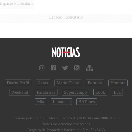
Espacio Publicitario
Espacio Publicitario
Diario Perfil
Caras
Marie Claire
Fortuna
Hombre
Weekend
Parabrisas
Supercampo
Look
Luz
Mía
Lunateen
BATimes
noticias.perfil.com - Editorial Perfil S.A.
| © Perfil.com 2006-2026 -
Todos los derechos reservados
Registro de Propiedad Intelectual: Nro. 5346433