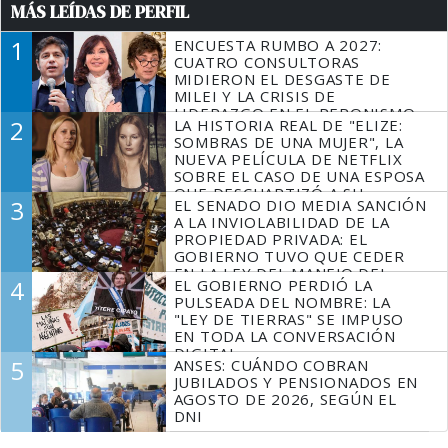
MÁS LEÍDAS DE PERFIL
1
ENCUESTA RUMBO A 2027:
CUATRO CONSULTORAS
MIDIERON EL DESGASTE DE
MILEI Y LA CRISIS DE
LIDERAZGO EN EL PERONISMO
2
LA HISTORIA REAL DE "ELIZE:
SOMBRAS DE UNA MUJER", LA
NUEVA PELÍCULA DE NETFLIX
SOBRE EL CASO DE UNA ESPOSA
QUE DESCUARTIZÓ A SU
3
EL SENADO DIO MEDIA SANCIÓN
MARIDO
A LA INVIOLABILIDAD DE LA
PROPIEDAD PRIVADA: EL
GOBIERNO TUVO QUE CEDER
EN LA LEY DEL MANEJO DEL
4
EL GOBIERNO PERDIÓ LA
FUEGO
PULSEADA DEL NOMBRE: LA
"LEY DE TIERRAS" SE IMPUSO
EN TODA LA CONVERSACIÓN
DIGITAL
5
ANSES: CUÁNDO COBRAN
JUBILADOS Y PENSIONADOS EN
AGOSTO DE 2026, SEGÚN EL
DNI