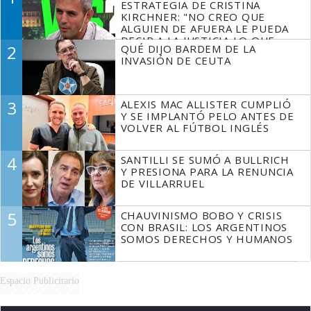
ESTRATEGIA DE CRISTINA
KIRCHNER: "NO CREO QUE
ALGUIEN DE AFUERA LE PUEDA
DECIR A LA JUSTICIA LO QUE
2
QUÉ DIJO BARDEM DE LA
TIENE QUE HACER"
INVASIÓN DE CEUTA
3
ALEXIS MAC ALLISTER CUMPLIÓ
Y SE IMPLANTÓ PELO ANTES DE
VOLVER AL FÚTBOL INGLÉS
4
SANTILLI SE SUMÓ A BULLRICH
Y PRESIONA PARA LA RENUNCIA
DE VILLARRUEL
5
CHAUVINISMO BOBO Y CRISIS
CON BRASIL: LOS ARGENTINOS
SOMOS DERECHOS Y HUMANOS
Espacio Publicitario