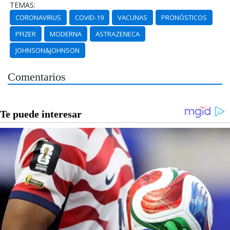
TEMAS:
CORONAVIRUS
COVID-19
VACUNAS
PRONÓSTICOS
PFIZER
MODERNA
ASTRAZENECA
JOHNSON&JOHNSON
Comentarios